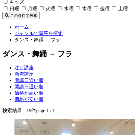
キッズ
日曜
月曜
火曜
水曜
木曜
金曜
土曜
この条件で検索
ホーム
ジャンルで講座を探す
ダンス・舞踊 － フラ
ダンス・舞踊 － フラ
注目講座
新着講座
開講日近い順
開講日遅い順
価格が高い順
価格が安い順
検索結果 19件
page 1 / 1