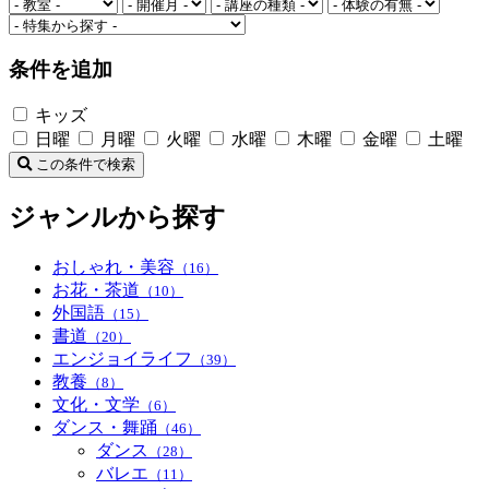
条件を追加
キッズ
日曜
月曜
火曜
水曜
木曜
金曜
土曜
この条件で検索
ジャンルから探す
おしゃれ・美容
（16）
お花・茶道
（10）
外国語
（15）
書道
（20）
エンジョイライフ
（39）
教養
（8）
文化・文学
（6）
ダンス・舞踊
（46）
ダンス
（28）
バレエ
（11）