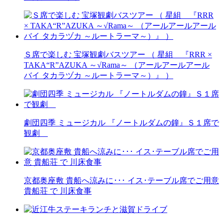
Ｓ席で楽しむ 宝塚観劇バスツアー （ 星組 『RRR ×
TAKA“R”AZUKA ～√Rama～ （アールアールアール
バイ タカラヅカ ～ルートラーマ～）』 ）
劇団四季 ミュージカル 『ノートルダムの鐘』Ｓ１席で
観劇
京都奥座敷 貴船へ涼みに･･･ イス･テーブル席でご用意
貴船荘 で 川床食事