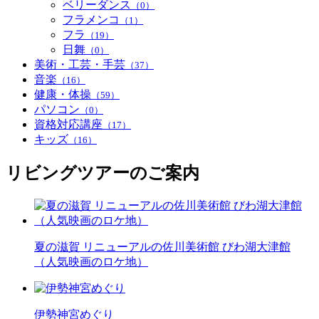
ベリーダンス
（0）
フラメンコ
（1）
フラ
（19）
日舞
（0）
美術・工芸・手芸
（37）
音楽
（16）
健康・体操
（59）
パソコン
（0）
資格対応講座
（17）
キッズ
（16）
リビングツアーのご案内
夏の滋賀 リニューアルの佐川美術館 びわ湖大津館
（人気映画のロケ地）
伊勢神宮めぐり