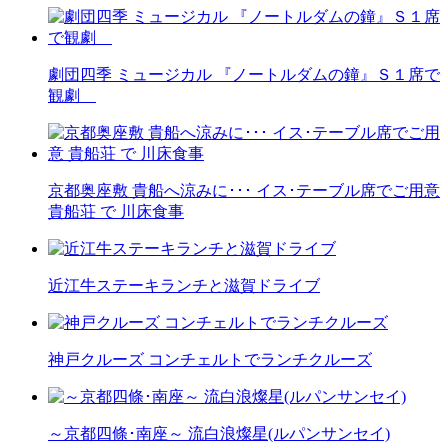
劇団四季 ミュージカル 『ノートルダムの鐘』Ｓ１席で
観劇
京都奥座敷 貴船へ涼みに･･･ イス･テーブル席でご用意
貴船荘 で 川床食事
近江牛ステーキランチと滋賀ドライブ
神戸クルーズ コンチェルトでランチクルーズ
～京都四條･南座～ 流白浪燦星(ルパンサンセイ)