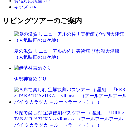
資格対応講座
（17）
キッズ
（16）
リビングツアーのご案内
夏の滋賀 リニューアルの佐川美術館 びわ湖大津館
（人気映画のロケ地）
伊勢神宮めぐり
Ｓ席で楽しむ 宝塚観劇バスツアー （ 星組 『RRR ×
TAKA“R”AZUKA ～√Rama～ （アールアールアール
バイ タカラヅカ ～ルートラーマ～）』 ）