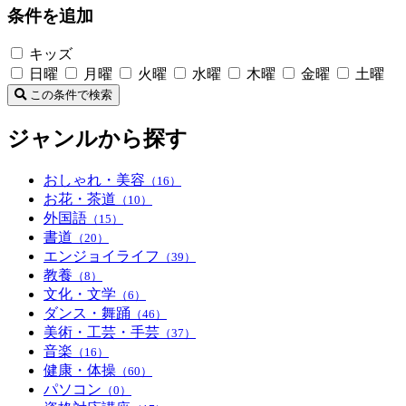
条件を追加
キッズ
日曜
月曜
火曜
水曜
木曜
金曜
土曜
この条件で検索
ジャンルから探す
おしゃれ・美容
（16）
お花・茶道
（10）
外国語
（15）
書道
（20）
エンジョイライフ
（39）
教養
（8）
文化・文学
（6）
ダンス・舞踊
（46）
美術・工芸・手芸
（37）
音楽
（16）
健康・体操
（60）
パソコン
（0）