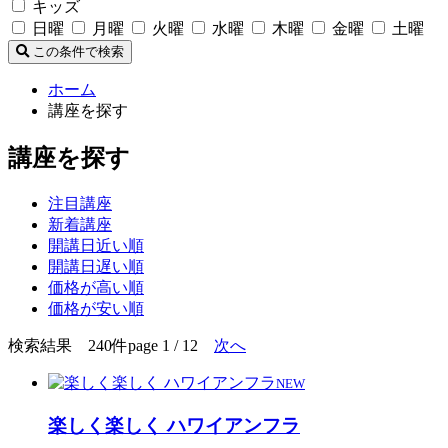
キッズ
日曜
月曜
火曜
水曜
木曜
金曜
土曜
この条件で検索
ホーム
講座を探す
講座を探す
注目講座
新着講座
開講日近い順
開講日遅い順
価格が高い順
価格が安い順
検索結果 240件
page 1 / 12
次へ
NEW
楽しく楽しく ハワイアンフラ