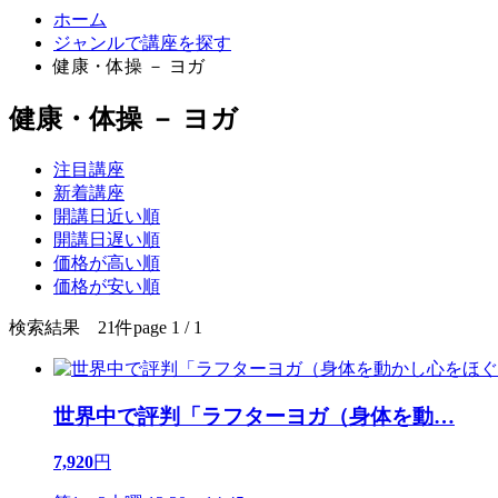
ホーム
ジャンルで講座を探す
健康・体操 － ヨガ
健康・体操 － ヨガ
注目講座
新着講座
開講日近い順
開講日遅い順
価格が高い順
価格が安い順
検索結果 21件
page 1 / 1
世界中で評判「ラフターヨガ（身体を動
…
7,920
円