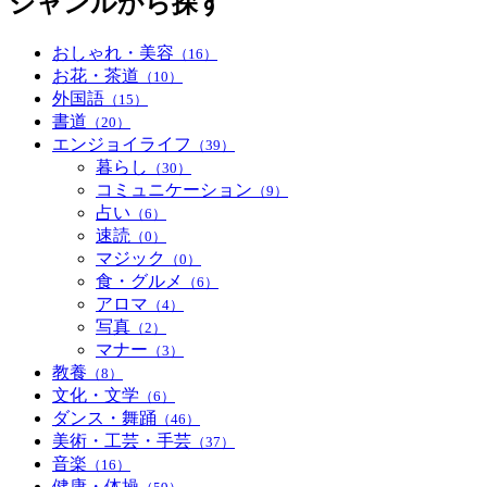
ジャンルから探す
おしゃれ・美容
（16）
お花・茶道
（10）
外国語
（15）
書道
（20）
エンジョイライフ
（39）
暮らし
（30）
コミュニケーション
（9）
占い
（6）
速読
（0）
マジック
（0）
食・グルメ
（6）
アロマ
（4）
写真
（2）
マナー
（3）
教養
（8）
文化・文学
（6）
ダンス・舞踊
（46）
美術・工芸・手芸
（37）
音楽
（16）
健康・体操