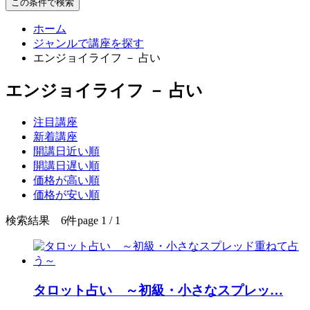
この条件で検索
ホーム
ジャンルで講座を探す
エンジョイライフ － 占い
エンジョイライフ － 占い
注目講座
新着講座
開講日近い順
開講日遅い順
価格が高い順
価格が安い順
検索結果 6件
page 1 / 1
タロット占い ～初級・小さなスプレッ
…