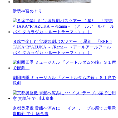
伊勢神宮めぐり
Ｓ席で楽しむ 宝塚観劇バスツアー （ 星組 『RRR ×
TAKA“R”AZUKA ～√Rama～ （アールアールアール
バイ タカラヅカ ～ルートラーマ～）』 ）
劇団四季 ミュージカル 『ノートルダムの鐘』Ｓ１席で
観劇
京都奥座敷 貴船へ涼みに･･･ イス･テーブル席でご用意
貴船荘 で 川床食事