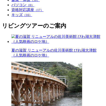
（59）
パソコン
（0）
資格対応講座
（17）
キッズ
（16）
リビングツアーのご案内
夏の滋賀 リニューアルの佐川美術館 びわ湖大津館
（人気映画のロケ地）