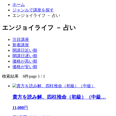
ホーム
ジャンルで講座を探す
エンジョイライフ － 占い
エンジョイライフ － 占い
注目講座
新着講座
開講日近い順
開講日遅い順
価格が高い順
価格が安い順
検索結果 6件
page 1 / 1
貴方を読み解、四柱推命（初級）（中級
…
11,000
円