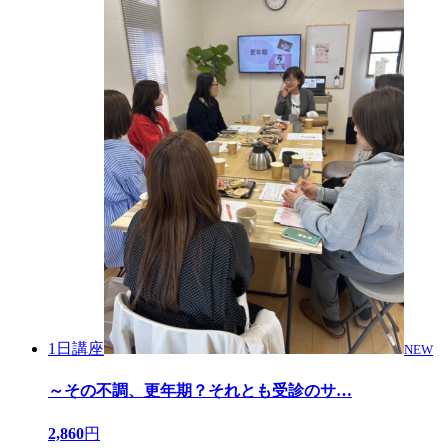
1日講座
NEW
～その不調、更年期？それとも受診のサ
…
2,860
円