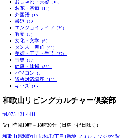
おしゃれ・美容
（16）
お花・茶道
（10）
外国語
（15）
書道
（19）
エンジョイライフ
（39）
教養
（7）
文化・文学
（6）
ダンス・舞踊
（44）
美術・工芸・手芸
（37）
音楽
（17）
健康・体操
（58）
パソコン
（0）
資格対応講座
（16）
キッズ
（16）
和歌山リビングカルチャー倶楽部
tel.
073-421-4411
受付時間10時～18時30分（日曜・祝日除く）
和歌山県和歌山市本町2丁目1番地 フォルテワジマ4階