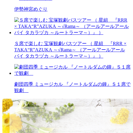
伊勢神宮めぐり
Ｓ席で楽しむ 宝塚観劇バスツアー （ 星組 『RRR ×
TAKA“R”AZUKA ～√Rama～ （アールアールアール
バイ タカラヅカ ～ルートラーマ～）』 ）
劇団四季 ミュージカル 『ノートルダムの鐘』Ｓ１席で
観劇