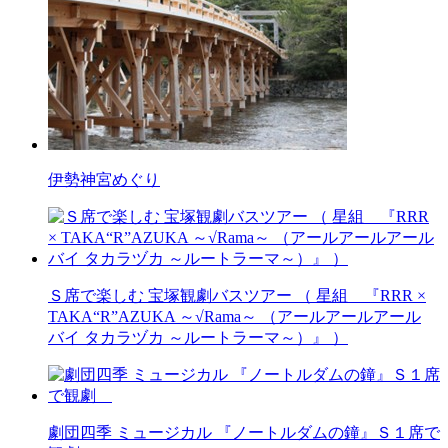
伊勢神宮めぐり
Ｓ席で楽しむ 宝塚観劇バスツアー （ 星組 『RRR ×
TAKA“R”AZUKA ～√Rama～ （アールアールアール
バイ タカラヅカ ～ルートラーマ～）』 ）
劇団四季 ミュージカル 『ノートルダムの鐘』Ｓ１席で