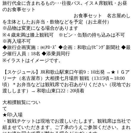
旅行代金に含まれるもの･･･往復バス､ イスＡ席観戦・お昼
のお食事セット
お食事セット 名古屋めし
を主体としたお弁当・飲物などを予定（お土産付）
※品物は変更になる場合があります
※４歳未満は膝上観戦可 ※ビン・缶類の持ち込みは不可
※再入場不可
◆旅行企画実施：㈱ｱﾛｰｽﾞ ◆企画：和歌山ﾘﾋﾞﾝｸﾞ新聞社 ◆最
少催行人員：18名 ◆添乗員同行
※イラストはイメージです。
【スケジュール】JR和歌山駅東口午前9：10出発 →★ＩＧア
リーナ（名古屋市）大相撲七月場所 観戦（13:15頃～18:00
頃）＊お弁当などは観戦席でお召あがりください（現地でお
渡しします）→ 和歌山東口22：20頃着
大相撲観覧につい
て
★印:入場
・観戦チケットは現地でお渡しいたします。観戦席は当社で
組ませていただきます、ご了承のうえご参加ください。まれ