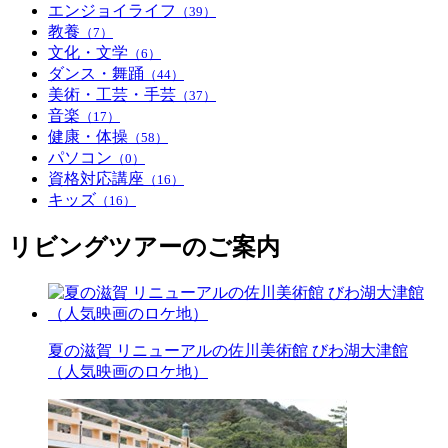
エンジョイライフ
（39）
教養
（7）
文化・文学
（6）
ダンス・舞踊
（44）
美術・工芸・手芸
（37）
音楽
（17）
健康・体操
（58）
パソコン
（0）
資格対応講座
（16）
キッズ
（16）
リビングツアーのご案内
夏の滋賀 リニューアルの佐川美術館 びわ湖大津館
（人気映画のロケ地）