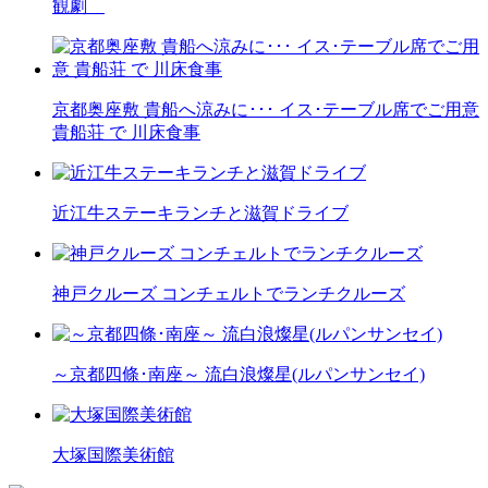
観劇
京都奥座敷 貴船へ涼みに･･･ イス･テーブル席でご用意
貴船荘 で 川床食事
近江牛ステーキランチと滋賀ドライブ
神戸クルーズ コンチェルトでランチクルーズ
～京都四條･南座～ 流白浪燦星(ルパンサンセイ)
大塚国際美術館