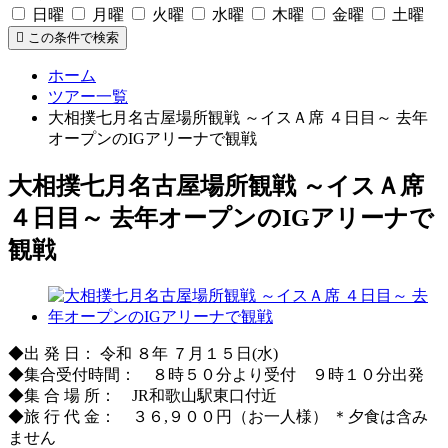
日曜
月曜
火曜
水曜
木曜
金曜
土曜
この条件で検索
ホーム
ツアー一覧
大相撲七月名古屋場所観戦 ～イスＡ席 ４日目～ 去年
オープンのIGアリーナで観戦
大相撲七月名古屋場所観戦 ～イスＡ席
４日目～ 去年オープンのIGアリーナで
観戦
◆出 発 日： 令和 ８年 ７月１５日(水)
◆集合受付時間： ８時５０分より受付 ９時１０分出発
◆集 合 場 所： JR和歌山駅東口付近
◆旅 行 代 金： ３６,９００円（お一人様） ＊夕食は含み
ません