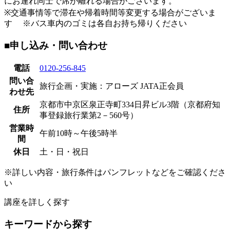
にお連れ同士で席が離れる場合がございます。
※交通事情等で滞在や帰着時間等変更する場合がございま
す ※バス車内のゴミは各自お持ち帰りください
■申し込み・問い合わせ
電話
0120-256-845
問い合
旅行企画・実施：アローズ JATA正会員
わせ先
京都市中京区泉正寺町334日昇ビル3階（京都府知
住所
事登録旅行業第2－560号）
営業時
午前10時～午後5時半
間
休日
土・日・祝日
※詳しい内容・旅行条件はパンフレットなどをご確認くださ
い
講座を詳しく探す
キーワードから探す