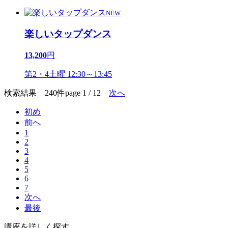
NEW
楽しいタップダンス
13,200
円
第2・4土曜 12:30～13:45
検索結果 240件
page 1 / 12
次へ
初め
前へ
1
2
3
4
5
6
7
次へ
最後
講座を詳しく探す