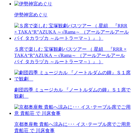
伊勢神宮めぐり
Ｓ席で楽しむ 宝塚観劇バスツアー （ 星組 『RRR ×
TAKA“R”AZUKA ～√Rama～ （アールアールアール
バイ タカラヅカ ～ルートラーマ～）』 ）
劇団四季 ミュージカル 『ノートルダムの鐘』Ｓ１席で
観劇
京都奥座敷 貴船へ涼みに･･･ イス･テーブル席でご用意
貴船荘 で 川床食事