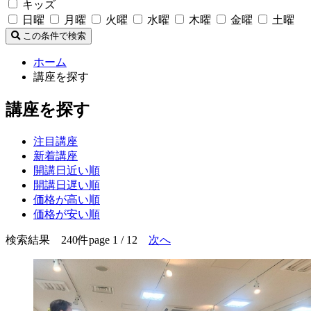
キッズ
日曜
月曜
火曜
水曜
木曜
金曜
土曜
この条件で検索
ホーム
講座を探す
講座を探す
注目講座
新着講座
開講日近い順
開講日遅い順
価格が高い順
価格が安い順
検索結果 240件
page 1 / 12
次へ