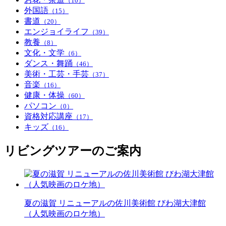
（10）
外国語
（15）
書道
（20）
エンジョイライフ
（39）
教養
（8）
文化・文学
（6）
ダンス・舞踊
（46）
美術・工芸・手芸
（37）
音楽
（16）
健康・体操
（60）
パソコン
（0）
資格対応講座
（17）
キッズ
（16）
リビングツアーのご案内
夏の滋賀 リニューアルの佐川美術館 びわ湖大津館
（人気映画のロケ地）