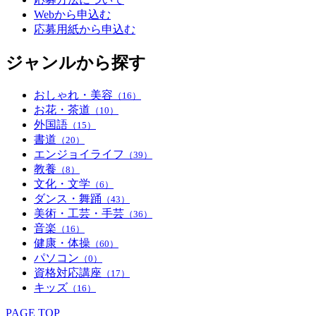
Webから申込む
応募用紙から申込む
ジャンルから探す
おしゃれ・美容
（16）
お花・茶道
（10）
外国語
（15）
書道
（20）
エンジョイライフ
（39）
教養
（8）
文化・文学
（6）
ダンス・舞踊
（43）
美術・工芸・手芸
（36）
音楽
（16）
健康・体操
（60）
パソコン
（0）
資格対応講座
（17）
キッズ
（16）
PAGE TOP