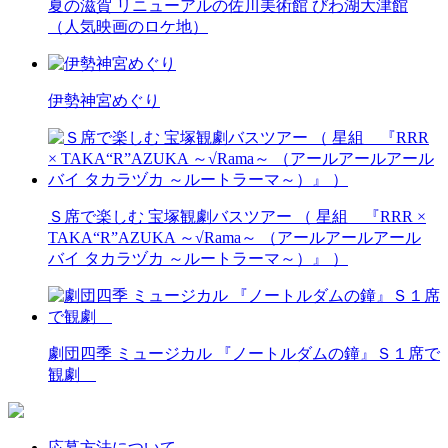
夏の滋賀 リニューアルの佐川美術館 びわ湖大津館
（人気映画のロケ地）
伊勢神宮めぐり
Ｓ席で楽しむ 宝塚観劇バスツアー （ 星組 『RRR ×
TAKA“R”AZUKA ～√Rama～ （アールアールアール
バイ タカラヅカ ～ルートラーマ～）』 ）
劇団四季 ミュージカル 『ノートルダムの鐘』Ｓ１席で
観劇
応募方法について