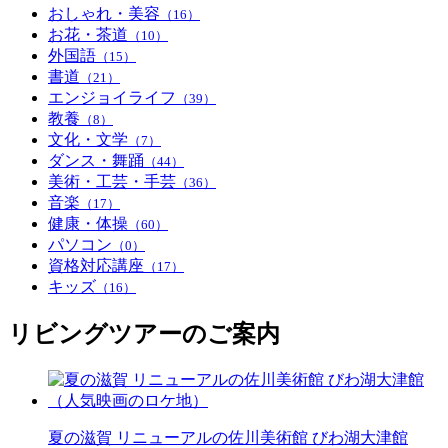
おしゃれ・美容
（16）
お花・茶道
（10）
外国語
（15）
書道
（21）
エンジョイライフ
（39）
教養
（8）
文化・文学
（7）
ダンス・舞踊
（44）
美術・工芸・手芸
（36）
音楽
（17）
健康・体操
（60）
パソコン
（0）
資格対応講座
（17）
キッズ
（16）
リビングツアーのご案内
夏の滋賀 リニューアルの佐川美術館 びわ湖大津館