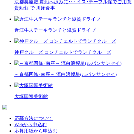
京都奥座敷 貴船へ涼みに･･･ イス･テーブル席でご用意
貴船荘 で 川床食事
近江牛ステーキランチと滋賀ドライブ
神戸クルーズ コンチェルトでランチクルーズ
～京都四條･南座～ 流白浪燦星(ルパンサンセイ)
大塚国際美術館
応募方法について
Webから申込む
応募用紙から申込む