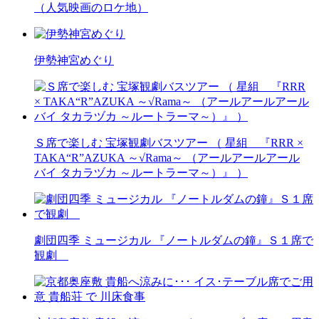
（人気映画のロケ地）
伊勢神宮めぐり
Ｓ席で楽しむ 宝塚観劇バスツアー （ 星組 『RRR ×
TAKA“R”AZUKA ～√Rama～ （アールアールアール
バイ タカラヅカ ～ルートラーマ～）』 ）
劇団四季 ミュージカル 『ノートルダムの鐘』Ｓ１席で
観劇