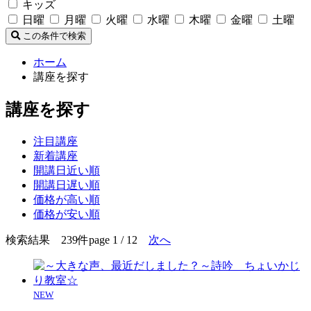
キッズ
日曜
月曜
火曜
水曜
木曜
金曜
土曜
この条件で検索
ホーム
講座を探す
講座を探す
注目講座
新着講座
開講日近い順
開講日遅い順
価格が高い順
価格が安い順
検索結果 239件
page 1 / 12
次へ
NEW