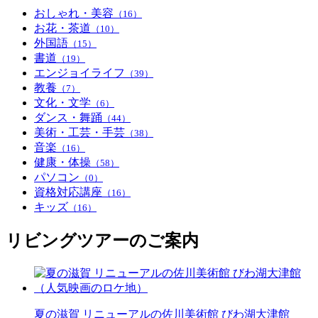
おしゃれ・美容
（16）
お花・茶道
（10）
外国語
（15）
書道
（19）
エンジョイライフ
（39）
教養
（7）
文化・文学
（6）
ダンス・舞踊
（44）
美術・工芸・手芸
（38）
音楽
（16）
健康・体操
（58）
パソコン
（0）
資格対応講座
（16）
キッズ
（16）
リビングツアーのご案内
夏の滋賀 リニューアルの佐川美術館 びわ湖大津館