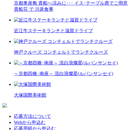
京都奥座敷 貴船へ涼みに･･･ イス･テーブル席でご用意
貴船荘 で 川床食事
近江牛ステーキランチと滋賀ドライブ
神戸クルーズ コンチェルトでランチクルーズ
～京都四條･南座～ 流白浪燦星(ルパンサンセイ)
大塚国際美術館
応募方法について
Webから申込む
応募用紙から申込む