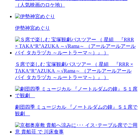
（人気映画のロケ地）
伊勢神宮めぐり
Ｓ席で楽しむ 宝塚観劇バスツアー （ 星組 『RRR ×
TAKA“R”AZUKA ～√Rama～ （アールアールアール
バイ タカラヅカ ～ルートラーマ～）』 ）
劇団四季 ミュージカル 『ノートルダムの鐘』Ｓ１席で
観劇