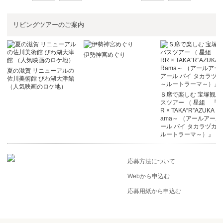
リビングツアーのご案内
伊勢神宮めぐり
夏の滋賀 リニューアルの
佐川美術館 びわ湖大津館
（人気映画のロケ地）
Ｓ席で楽しむ 宝塚観劇
スツアー （ 星組 『R
R × TAKA“R”AZUKA ～
ama～ （アールアール
ール バイ タカラヅカ 
ルートラーマ～）』 ）
応募方法について
Webから申込む
応募用紙から申込む