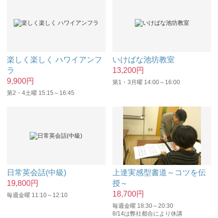
楽しく楽しく ハワイアンフ
いけばな池坊教室
ラ
13,200
円
9,900
円
第1・3月曜 14:00～16:00
第2・4土曜 15:15～16:45
日常英会話(中級)
上達実感型書道～コツを伝
19,800
円
授～
18,700
円
毎週金曜 11:10～12:10
毎週金曜 18:30～20:30
8/14は弊社都合により休講