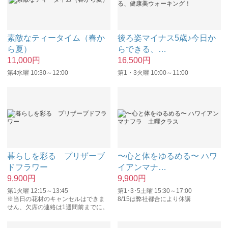
素敵なティータイム（春か
後ろ姿マイナス5歳♪今日か
ら夏）
らできる、
…
11,000
円
16,500
円
第4水曜 10:30～12:00
第1・3火曜 10:00～11:00
暮らしを彩る プリザーブ
〜心と体をゆるめる〜 ハワ
ドフラワー
イアンマナ
…
9,900
円
9,900
円
第1火曜 12:15～13:45
第1･3･5土曜 15:30～17:00
※当日の花材のキャンセルはできま
8/15は弊社都合により休講
せん、欠席の連絡は1週間前までに。