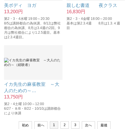
美ボディ ヨガ
親しむ書道 夜クラス
13,200
円
16,830
円
第2・3・4水曜 19:00～20:30
第2・3・4金曜 18:00～20:00
8/5は講師都合の為休講、8/12は弊社
基本は第2.3.4週 8月は1.3.４週
都合の為休講、8月は3.4週の2回。9
目
月は弊社都合により1.2.5週目。基本
は2.3.4週目。
イカ先生の麻雀教室 ～大
人のための～
…
13,750
円
第2・4土曜 10:00～12:00
6/27・８/8・8/22・10/10は講師都合
により休講
1
2
3
初め
前へ
次へ
最後