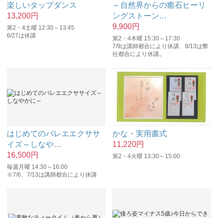
楽しいタップダンス
～自然界からの癒石ヒーリ
13,200
円
ングストーン
…
9,900
円
第2・4土曜 12:30～13:45
6/27は休講
第2・4木曜 15:30～17:30
7/9は講師都合により休講、8/13は弊
社都合により休講。
はじめてのバレエエクササ
かな・実用書式
イズ～しなや
…
11,220
円
16,500
円
第2・4火曜 13:30～15:00
毎週月曜 14:30～16:00
※7/6、7/13は講師都合により休講