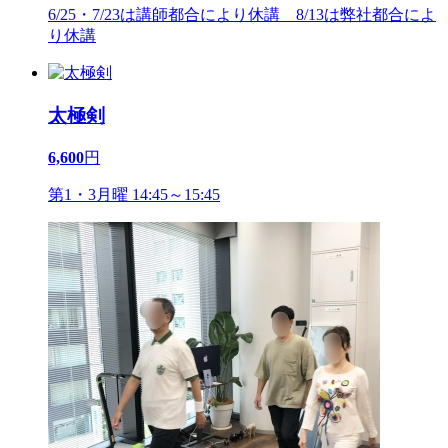
6/25・7/23は講師都合により休講 8/13は弊社都合によ
り休講
太極剣
6,600
円
第1・3月曜 14:45～15:45