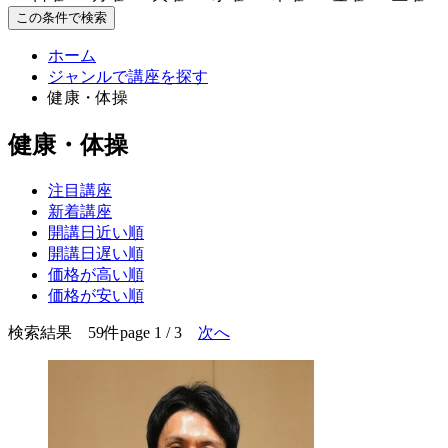
この条件で検索
ホーム
ジャンルで講座を探す
健康・体操
健康・体操
注目講座
新着講座
開講日近い順
開講日遅い順
価格が高い順
価格が安い順
検索結果 59件
page 1 / 3
次へ