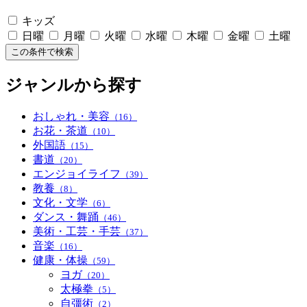
キッズ
日曜
月曜
火曜
水曜
木曜
金曜
土曜
この条件で検索
ジャンルから探す
おしゃれ・美容
（16）
お花・茶道
（10）
外国語
（15）
書道
（20）
エンジョイライフ
（39）
教養
（8）
文化・文学
（6）
ダンス・舞踊
（46）
美術・工芸・手芸
（37）
音楽
（16）
健康・体操
（59）
ヨガ
（20）
太極拳
（5）
自彊術
（2）