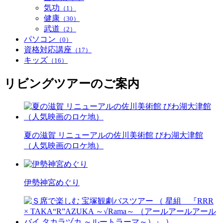
気功
（1）
健康
（30）
武道
（2）
パソコン
（0）
資格対応講座
（17）
キッズ
（16）
リビングツアーのご案内
夏の滋賀 リニューアルの佐川美術館 びわ湖大津館
（人気映画のロケ地）
伊勢神宮めぐり