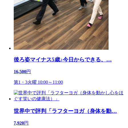
後ろ姿マイナス5歳♪今日からできる、
…
16,500
円
第1・3火曜 10:00～11:00
世界中で評判「ラフターヨガ（身体を動
…
7,920
円