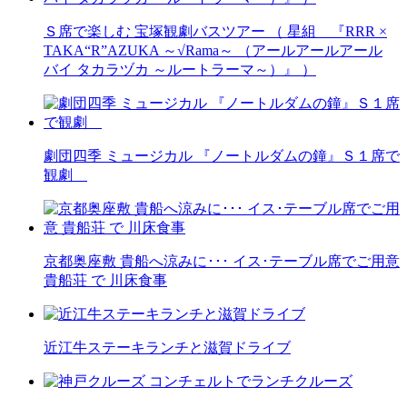
Ｓ席で楽しむ 宝塚観劇バスツアー （ 星組 『RRR ×
TAKA“R”AZUKA ～√Rama～ （アールアールアール
バイ タカラヅカ ～ルートラーマ～）』 ）
劇団四季 ミュージカル 『ノートルダムの鐘』Ｓ１席で
観劇
京都奥座敷 貴船へ涼みに･･･ イス･テーブル席でご用意
貴船荘 で 川床食事
近江牛ステーキランチと滋賀ドライブ