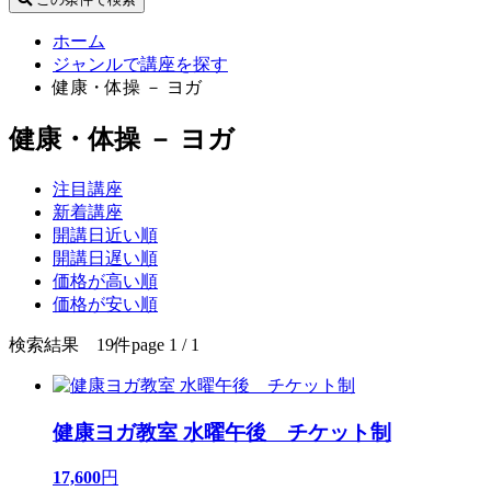
ホーム
ジャンルで講座を探す
健康・体操 － ヨガ
健康・体操 － ヨガ
注目講座
新着講座
開講日近い順
開講日遅い順
価格が高い順
価格が安い順
検索結果 19件
page 1 / 1
健康ヨガ教室 水曜午後 チケット制
17,600
円