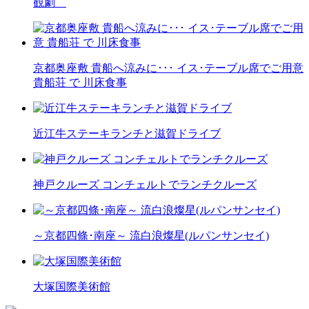
観劇
京都奥座敷 貴船へ涼みに･･･ イス･テーブル席でご用意
貴船荘 で 川床食事
近江牛ステーキランチと滋賀ドライブ
神戸クルーズ コンチェルトでランチクルーズ
～京都四條･南座～ 流白浪燦星(ルパンサンセイ)
大塚国際美術館