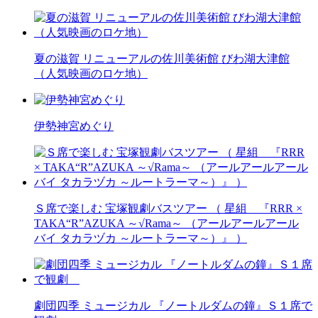
夏の滋賀 リニューアルの佐川美術館 びわ湖大津館
（人気映画のロケ地）
伊勢神宮めぐり
Ｓ席で楽しむ 宝塚観劇バスツアー （ 星組 『RRR ×
TAKA“R”AZUKA ～√Rama～ （アールアールアール
バイ タカラヅカ ～ルートラーマ～）』 ）
劇団四季 ミュージカル 『ノートルダムの鐘』Ｓ１席で