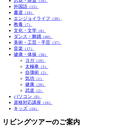
お花・茶道
（10）
外国語
（15）
書道
（19）
エンジョイライフ
（39）
教養
（7）
文化・文学
（6）
ダンス・舞踊
（44）
美術・工芸・手芸
（37）
音楽
（17）
健康・体操
（58）
ヨガ
（19）
太極拳
（5）
自彊術
（2）
気功
（1）
健康
（29）
武道
（2）
パソコン
（0）
資格対応講座
（16）
キッズ
（16）
リビングツアーのご案内