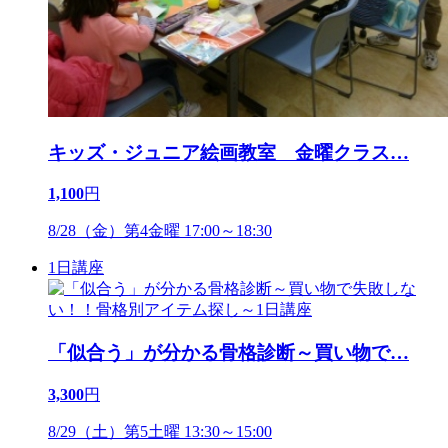
キッズ・ジュニア絵画教室 金曜クラス
…
1,100
円
8/28（金）第4金曜 17:00～18:30
1日講座
「似合う」が分かる骨格診断～買い物で
…
3,300
円
8/29（土）第5土曜 13:30～15:00