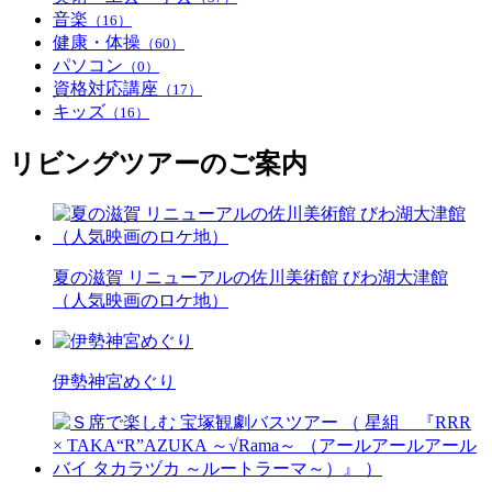
音楽
（16）
健康・体操
（60）
パソコン
（0）
資格対応講座
（17）
キッズ
（16）
リビングツアーのご案内
夏の滋賀 リニューアルの佐川美術館 びわ湖大津館
（人気映画のロケ地）
伊勢神宮めぐり