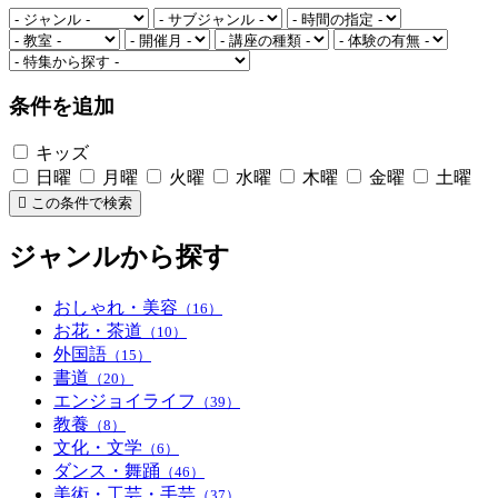
条件を追加
キッズ
日曜
月曜
火曜
水曜
木曜
金曜
土曜
この条件で検索
ジャンルから探す
おしゃれ・美容
（16）
お花・茶道
（10）
外国語
（15）
書道
（20）
エンジョイライフ
（39）
教養
（8）
文化・文学
（6）
ダンス・舞踊
（46）
美術・工芸・手芸
（37）