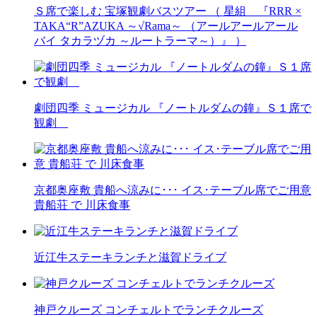
Ｓ席で楽しむ 宝塚観劇バスツアー （ 星組 『RRR ×
TAKA“R”AZUKA ～√Rama～ （アールアールアール
バイ タカラヅカ ～ルートラーマ～）』 ）
劇団四季 ミュージカル 『ノートルダムの鐘』Ｓ１席で
観劇
京都奥座敷 貴船へ涼みに･･･ イス･テーブル席でご用意
貴船荘 で 川床食事
近江牛ステーキランチと滋賀ドライブ
神戸クルーズ コンチェルトでランチクルーズ