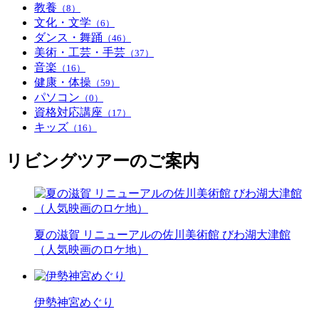
教養
（8）
文化・文学
（6）
ダンス・舞踊
（46）
美術・工芸・手芸
（37）
音楽
（16）
健康・体操
（59）
パソコン
（0）
資格対応講座
（17）
キッズ
（16）
リビングツアーのご案内
夏の滋賀 リニューアルの佐川美術館 びわ湖大津館
（人気映画のロケ地）
伊勢神宮めぐり