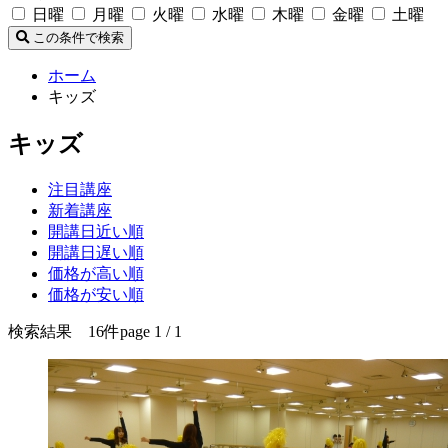
日曜
月曜
火曜
水曜
木曜
金曜
土曜
この条件で検索
ホーム
キッズ
キッズ
注目講座
新着講座
開講日近い順
開講日遅い順
価格が高い順
価格が安い順
検索結果 16件
page 1 / 1