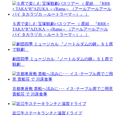
Ｓ席で楽しむ 宝塚観劇バスツアー （ 星組 『RRR ×
TAKA“R”AZUKA ～√Rama～ （アールアールアール
バイ タカラヅカ ～ルートラーマ～）』 ）
劇団四季 ミュージカル 『ノートルダムの鐘』Ｓ１席で
観劇
京都奥座敷 貴船へ涼みに･･･ イス･テーブル席でご用意
貴船荘 で 川床食事
近江牛ステーキランチと滋賀ドライブ