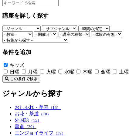
講座を詳しく探す
条件を追加
キッズ
日曜
月曜
火曜
水曜
木曜
金曜
土曜
この条件で検索
ジャンルから探す
おしゃれ・美容
（16）
お花・茶道
（10）
外国語
（15）
書道
（20）
エンジョイライフ
（39）