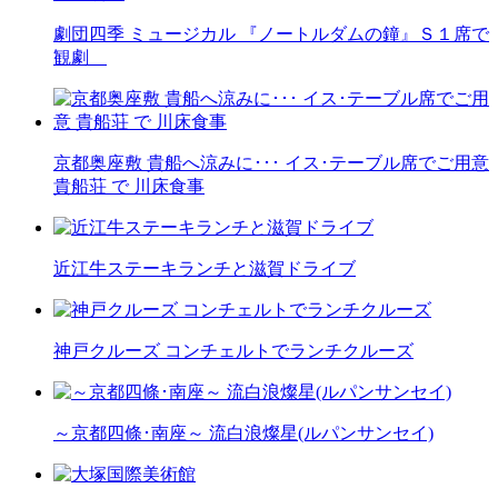
劇団四季 ミュージカル 『ノートルダムの鐘』Ｓ１席で
観劇
京都奥座敷 貴船へ涼みに･･･ イス･テーブル席でご用意
貴船荘 で 川床食事
近江牛ステーキランチと滋賀ドライブ
神戸クルーズ コンチェルトでランチクルーズ
～京都四條･南座～ 流白浪燦星(ルパンサンセイ)