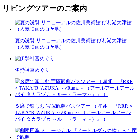
リビングツアーのご案内
夏の滋賀 リニューアルの佐川美術館 びわ湖大津館
（人気映画のロケ地）
伊勢神宮めぐり
Ｓ席で楽しむ 宝塚観劇バスツアー （ 星組 『RRR ×
TAKA“R”AZUKA ～√Rama～ （アールアールアール
バイ タカラヅカ ～ルートラーマ～）』 ）