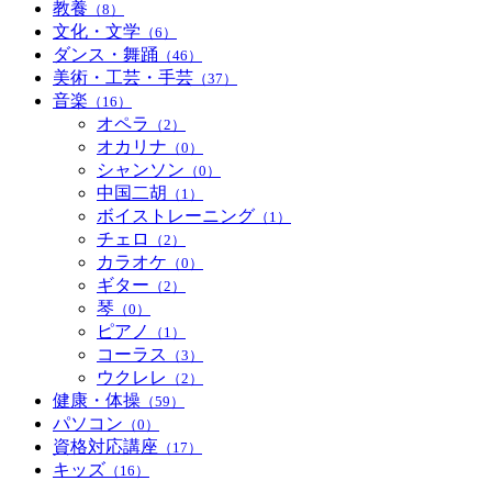
教養
（8）
文化・文学
（6）
ダンス・舞踊
（46）
美術・工芸・手芸
（37）
音楽
（16）
オペラ
（2）
オカリナ
（0）
シャンソン
（0）
中国二胡
（1）
ボイストレーニング
（1）
チェロ
（2）
カラオケ
（0）
ギター
（2）
琴
（0）
ピアノ
（1）
コーラス
（3）
ウクレレ
（2）
健康・体操
（59）
パソコン
（0）
資格対応講座
（17）
キッズ
（16）