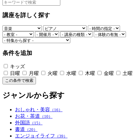
講座を詳しく探す
条件を追加
キッズ
日曜
月曜
火曜
水曜
木曜
金曜
土曜
この条件で検索
ジャンルから探す
おしゃれ・美容
（16）
お花・茶道
（10）
外国語
（15）
書道
（20）
エンジョイライフ
（39）