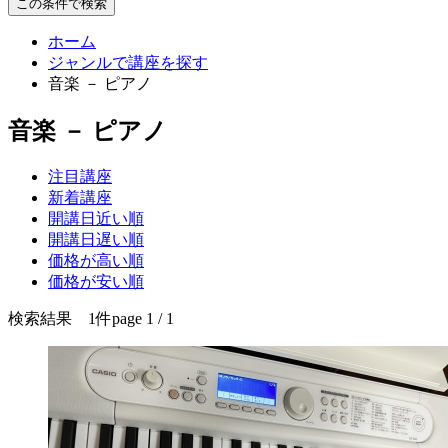
この条件で検索
ホーム
ジャンルで講座を探す
音楽 － ピアノ
音楽 － ピアノ
注目講座
新着講座
開講日近い順
開講日遅い順
価格が高い順
価格が安い順
検索結果 1件
page 1 / 1