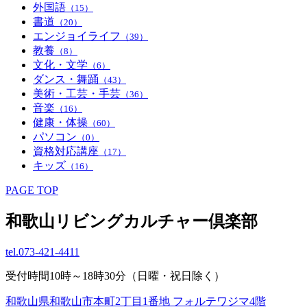
外国語
（15）
書道
（20）
エンジョイライフ
（39）
教養
（8）
文化・文学
（6）
ダンス・舞踊
（43）
美術・工芸・手芸
（36）
音楽
（16）
健康・体操
（60）
パソコン
（0）
資格対応講座
（17）
キッズ
（16）
PAGE TOP
和歌山リビングカルチャー倶楽部
tel.
073-421-4411
受付時間10時～18時30分（日曜・祝日除く）
和歌山県和歌山市本町2丁目1番地 フォルテワジマ4階