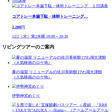
1日講座
コアトレ一本歯下駄・体幹トレーニング
…
2,200
円
12/2（水）第2水曜 19:00～20:30
リビングツアーのご案内
夏の滋賀 リニューアルの佐川美術館 びわ湖大津館
（人気映画のロケ地）
伊勢神宮めぐり