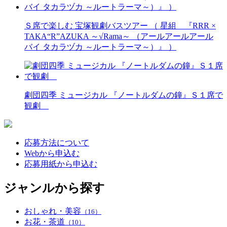
Ｓ席で楽しむ 宝塚観劇バスツアー （ 星組 『RRR ×
TAKA“R”AZUKA ～√Rama～ （アールアールアール
バイ タカラヅカ ～ルートラーマ～）』 ）
劇団四季 ミュージカル 『ノートルダムの鐘』Ｓ１席で
観劇
応募方法について
Webから申込む
応募用紙から申込む
ジャンルから探す
おしゃれ・美容
（16）
お花・茶道
（10）