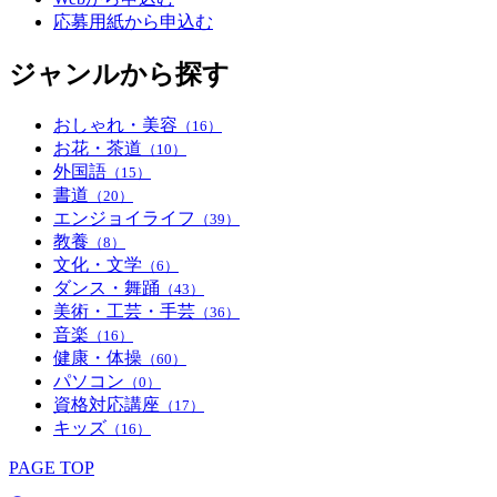
応募用紙から申込む
ジャンルから探す
おしゃれ・美容
（16）
お花・茶道
（10）
外国語
（15）
書道
（20）
エンジョイライフ
（39）
教養
（8）
文化・文学
（6）
ダンス・舞踊
（43）
美術・工芸・手芸
（36）
音楽
（16）
健康・体操
（60）
パソコン
（0）
資格対応講座
（17）
キッズ
（16）
PAGE TOP