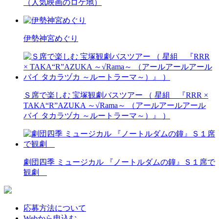
（人気映画のロケ地）
伊勢神宮めぐり
Ｓ席で楽しむ 宝塚観劇バスツアー （ 星組 『RRR ×
TAKA“R”AZUKA ～√Rama～ （アールアールアール
バイ タカラヅカ ～ルートラーマ～）』 ）
劇団四季 ミュージカル 『ノートルダムの鐘』Ｓ１席で
観劇
応募方法について
Webから申込む