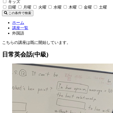
キッズ
日曜
月曜
火曜
水曜
木曜
金曜
土曜
この条件で検索
ホーム
講座一覧
外国語
こちらの講座は既に開始しています。
日常英会話(中級)