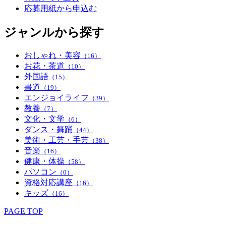
応募用紙から申込む
ジャンルから探す
おしゃれ・美容
（16）
お花・茶道
（10）
外国語
（15）
書道
（19）
エンジョイライフ
（39）
教養
（7）
文化・文学
（6）
ダンス・舞踊
（44）
美術・工芸・手芸
（38）
音楽
（16）
健康・体操
（58）
パソコン
（0）
資格対応講座
（16）
キッズ
（16）
PAGE TOP