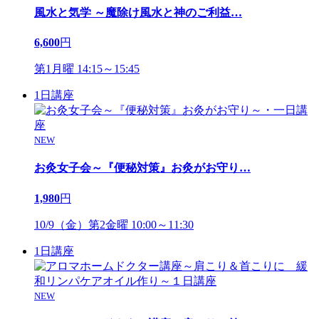
風水と気学 ～魔除け風水と神のご利益
…
6,600
円
第1月曜 14:15～15:45
1日講座
NEW
お灸女子会～『便秘対策』お灸がお守り
…
1,980
円
10/9（金）第2金曜 10:00～11:30
1日講座
NEW