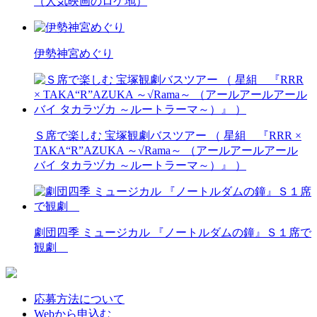
（人気映画のロケ地）
伊勢神宮めぐり
Ｓ席で楽しむ 宝塚観劇バスツアー （ 星組 『RRR ×
TAKA“R”AZUKA ～√Rama～ （アールアールアール
バイ タカラヅカ ～ルートラーマ～）』 ）
劇団四季 ミュージカル 『ノートルダムの鐘』Ｓ１席で
観劇
応募方法について
Webから申込む