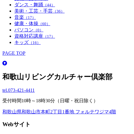
ダンス・舞踊
（44）
美術・工芸・手芸
（36）
音楽
（17）
健康・体操
（60）
パソコン
（0）
資格対応講座
（17）
キッズ
（16）
PAGE TOP
和歌山リビングカルチャー倶楽部
tel.
073-421-4411
受付時間10時～18時30分（日曜・祝日除く）
和歌山県和歌山市本町2丁目1番地 フォルテワジマ4階
Webサイト