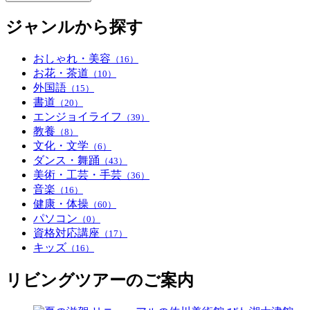
ジャンルから探す
おしゃれ・美容
（16）
お花・茶道
（10）
外国語
（15）
書道
（20）
エンジョイライフ
（39）
教養
（8）
文化・文学
（6）
ダンス・舞踊
（43）
美術・工芸・手芸
（36）
音楽
（16）
健康・体操
（60）
パソコン
（0）
資格対応講座
（17）
キッズ
（16）
リビングツアーのご案内