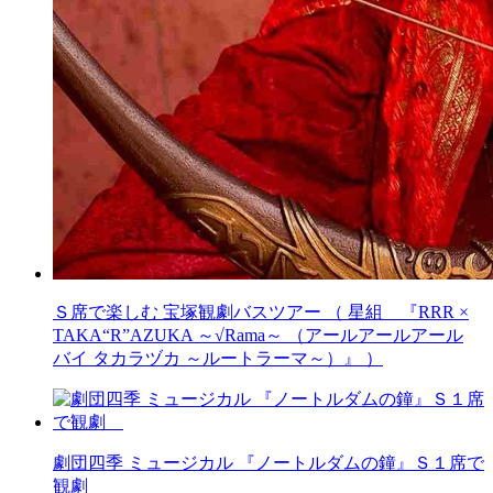
Ｓ席で楽しむ 宝塚観劇バスツアー （ 星組 『RRR ×
TAKA“R”AZUKA ～√Rama～ （アールアールアール
バイ タカラヅカ ～ルートラーマ～）』 ）
劇団四季 ミュージカル 『ノートルダムの鐘』Ｓ１席で
観劇