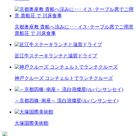
京都奥座敷 貴船へ涼みに･･･ イス･テーブル席でご用意
貴船荘 で 川床食事
近江牛ステーキランチと滋賀ドライブ
神戸クルーズ コンチェルトでランチクルーズ
～京都四條･南座～ 流白浪燦星(ルパンサンセイ)
大塚国際美術館