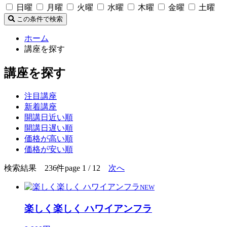
日曜
月曜
火曜
水曜
木曜
金曜
土曜
この条件で検索
ホーム
講座を探す
講座を探す
注目講座
新着講座
開講日近い順
開講日遅い順
価格が高い順
価格が安い順
検索結果 236件
page 1 / 12
次へ
NEW
楽しく楽しく ハワイアンフラ