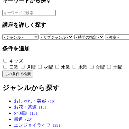
キーワードから探す
講座を詳しく探す
条件を追加
キッズ
日曜
月曜
火曜
水曜
木曜
金曜
土曜
この条件で検索
ジャンルから探す
おしゃれ・美容
（16）
お花・茶道
（10）
外国語
（15）
書道
（20）
エンジョイライフ
（39）