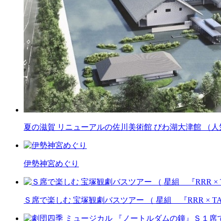
夏の滋賀 リニューアルの佐川美術館 びわ湖大津館 （
伊勢神宮めぐり
Ｓ席で楽しむ 宝塚観劇バスツアー （ 星組 『RRR × T