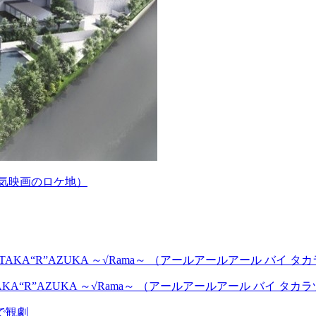
人気映画のロケ地）
AKA“R”AZUKA ～√Rama～ （アールアールアール バイ タ