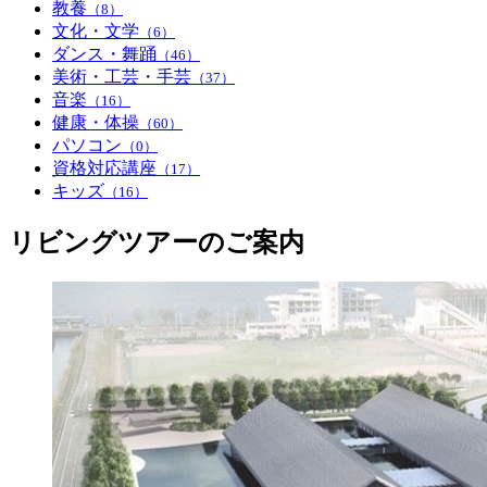
教養
（8）
文化・文学
（6）
ダンス・舞踊
（46）
美術・工芸・手芸
（37）
音楽
（16）
健康・体操
（60）
パソコン
（0）
資格対応講座
（17）
キッズ
（16）
リビングツアーのご案内