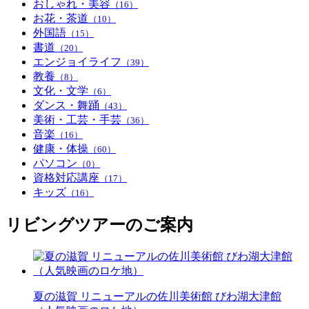
おしゃれ・美容
（16）
お花・茶道
（10）
外国語
（15）
書道
（20）
エンジョイライフ
（39）
教養
（8）
文化・文学
（6）
ダンス・舞踊
（43）
美術・工芸・手芸
（36）
音楽
（16）
健康・体操
（60）
パソコン
（0）
資格対応講座
（17）
キッズ
（16）
リビングツアーのご案内
夏の滋賀 リニューアルの佐川美術館 びわ湖大津館