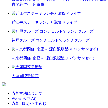
貴船荘 で 川床食事
近江牛ステーキランチと滋賀ドライブ
神戸クルーズ コンチェルトでランチクルーズ
～京都四條･南座～ 流白浪燦星(ルパンサンセイ)
大塚国際美術館
応募方法について
Webから申込む
応募用紙から申込む