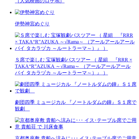
（人気映画のロケ地）
伊勢神宮めぐり
Ｓ席で楽しむ 宝塚観劇バスツアー （ 星組 『RRR ×
TAKA“R”AZUKA ～√Rama～ （アールアールアール
バイ タカラヅカ ～ルートラーマ～）』 ）
劇団四季 ミュージカル 『ノートルダムの鐘』Ｓ１席で
観劇
京都奥座敷 貴船へ涼みに･･･ イス･テーブル席でご用意