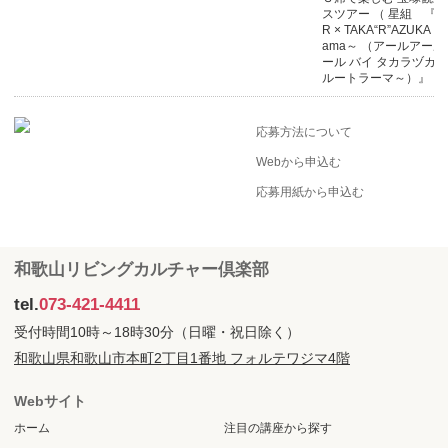
スツアー （ 星組 『R
R × TAKA“R”AZUKA ～
ama～ （アールアール
ール バイ タカラヅカ 
ルートラーマ～）』 ）
応募方法について
Webから申込む
応募用紙から申込む
和歌山リビングカルチャー倶楽部
tel.
073-421-4411
受付時間10時～18時30分（日曜・祝日除く）
和歌山県和歌山市本町2丁目1番地 フォルテワジマ4階
Webサイト
ホーム
注目の講座から探す