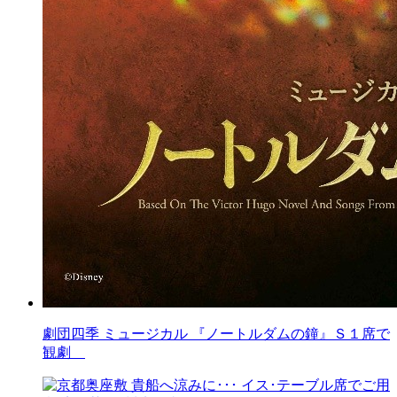
劇団四季 ミュージカル 『ノートルダムの鐘』Ｓ１席で
観劇