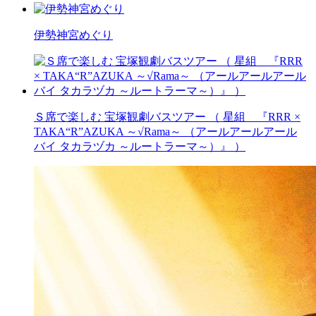
伊勢神宮めぐり
Ｓ席で楽しむ 宝塚観劇バスツアー （ 星組 『RRR ×
TAKA“R”AZUKA ～√Rama～ （アールアールアール
バイ タカラヅカ ～ルートラーマ～）』 ）