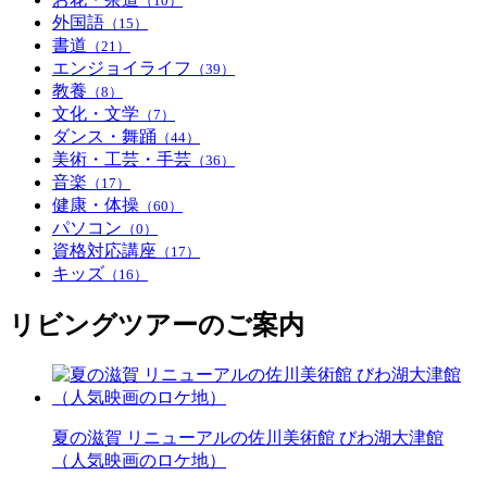
（10）
外国語
（15）
書道
（21）
エンジョイライフ
（39）
教養
（8）
文化・文学
（7）
ダンス・舞踊
（44）
美術・工芸・手芸
（36）
音楽
（17）
健康・体操
（60）
パソコン
（0）
資格対応講座
（17）
キッズ
（16）
リビングツアーのご案内
夏の滋賀 リニューアルの佐川美術館 びわ湖大津館
（人気映画のロケ地）