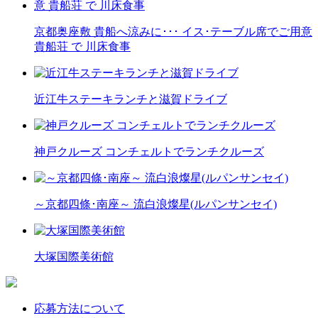
京都奥座敷 貴船へ涼みに･･･ イス･テーブル席でご用意
貴船荘 で 川床食事
近江牛ステーキランチと滋賀ドライブ
神戸クルーズ コンチェルトでランチクルーズ
～京都四條･南座～ 流白浪燦星(ルパンサンセイ)
大塚国際美術館
応募方法について