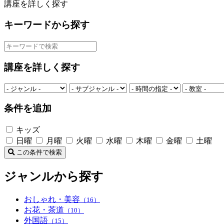
講座を詳しく探す
キーワードから探す
講座を詳しく探す
条件を追加
キッズ
日曜
月曜
火曜
水曜
木曜
金曜
土曜
この条件で検索
ジャンルから探す
おしゃれ・美容
（16）
お花・茶道
（10）
外国語
（15）