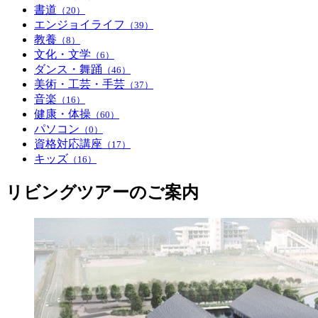
書道
（20）
エンジョイライフ
（39）
教養
（8）
文化・文学
（6）
ダンス・舞踊
（46）
美術・工芸・手芸
（37）
音楽
（16）
健康・体操
（60）
パソコン
（0）
資格対応講座
（17）
キッズ
（16）
リビングツアーのご案内