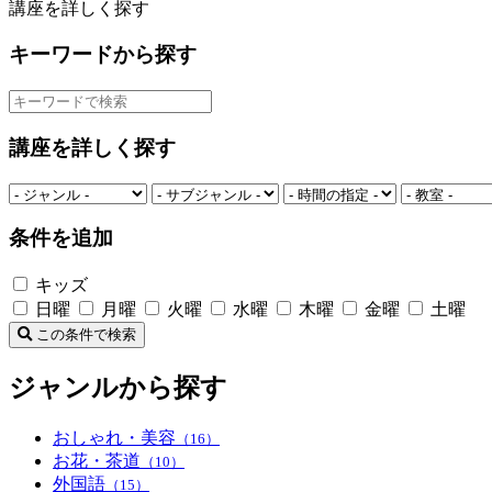
講座を詳しく探す
キーワードから探す
講座を詳しく探す
条件を追加
キッズ
日曜
月曜
火曜
水曜
木曜
金曜
土曜
この条件で検索
ジャンルから探す
おしゃれ・美容
（16）
お花・茶道
（10）
外国語
（15）