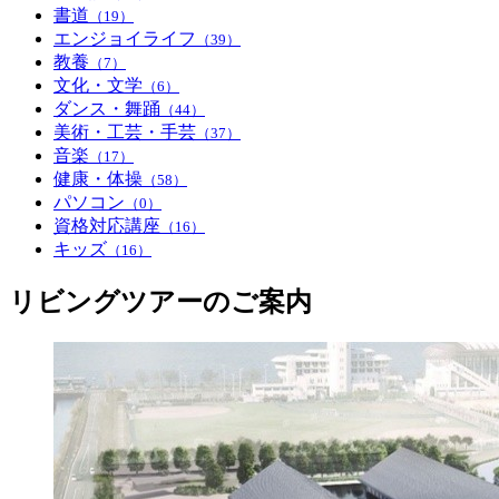
書道
（19）
エンジョイライフ
（39）
教養
（7）
文化・文学
（6）
ダンス・舞踊
（44）
美術・工芸・手芸
（37）
音楽
（17）
健康・体操
（58）
パソコン
（0）
資格対応講座
（16）
キッズ
（16）
リビングツアーのご案内