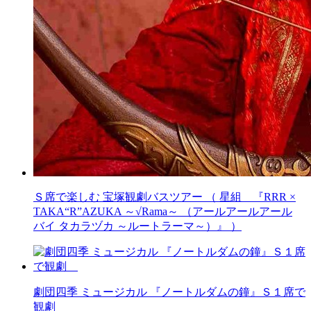
Ｓ席で楽しむ 宝塚観劇バスツアー （ 星組 『RRR ×
TAKA“R”AZUKA ～√Rama～ （アールアールアール
バイ タカラヅカ ～ルートラーマ～）』 ）
劇団四季 ミュージカル 『ノートルダムの鐘』Ｓ１席で
観劇