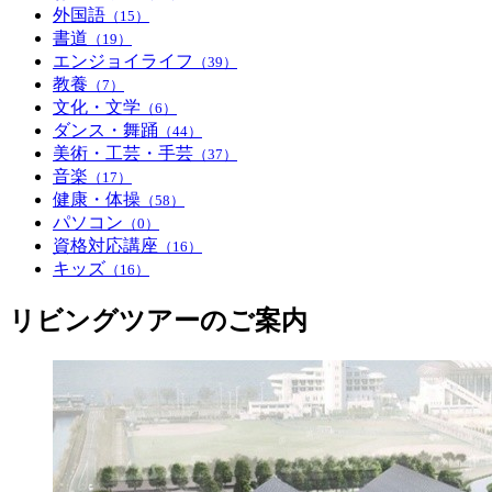
外国語
（15）
書道
（19）
エンジョイライフ
（39）
教養
（7）
文化・文学
（6）
ダンス・舞踊
（44）
美術・工芸・手芸
（37）
音楽
（17）
健康・体操
（58）
パソコン
（0）
資格対応講座
（16）
キッズ
（16）
リビングツアーのご案内