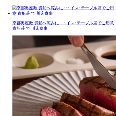
京都奥座敷 貴船へ涼みに･･･ イス･テーブル席でご用意
貴船荘 で 川床食事