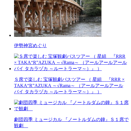
伊勢神宮めぐり
Ｓ席で楽しむ 宝塚観劇バスツアー （ 星組 『RRR ×
TAKA“R”AZUKA ～√Rama～ （アールアールアール
バイ タカラヅカ ～ルートラーマ～）』 ）
劇団四季 ミュージカル 『ノートルダムの鐘』Ｓ１席で
観劇