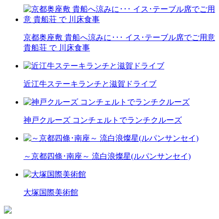
京都奥座敷 貴船へ涼みに･･･ イス･テーブル席でご用意
貴船荘 で 川床食事
近江牛ステーキランチと滋賀ドライブ
神戸クルーズ コンチェルトでランチクルーズ
～京都四條･南座～ 流白浪燦星(ルパンサンセイ)
大塚国際美術館