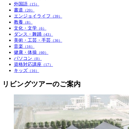
外国語
（15）
書道
（20）
エンジョイライフ
（39）
教養
（8）
文化・文学
（6）
ダンス・舞踊
（43）
美術・工芸・手芸
（36）
音楽
（16）
健康・体操
（60）
パソコン
（0）
資格対応講座
（17）
キッズ
（16）
リビングツアーのご案内