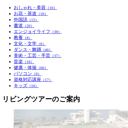
おしゃれ・美容
（16）
お花・茶道
（10）
外国語
（15）
書道
（20）
エンジョイライフ
（39）
教養
（8）
文化・文学
（6）
ダンス・舞踊
（46）
美術・工芸・手芸
（37）
音楽
（16）
健康・体操
（60）
パソコン
（0）
資格対応講座
（17）
キッズ
（16）
リビングツアーのご案内