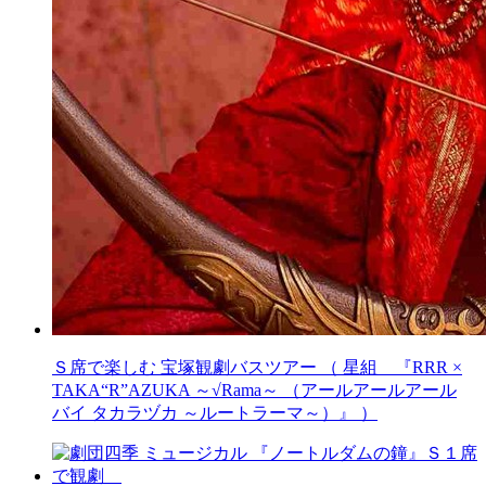
Ｓ席で楽しむ 宝塚観劇バスツアー （ 星組 『RRR ×
TAKA“R”AZUKA ～√Rama～ （アールアールアール
バイ タカラヅカ ～ルートラーマ～）』 ）