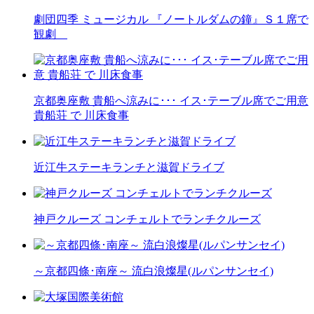
劇団四季 ミュージカル 『ノートルダムの鐘』Ｓ１席で
観劇
京都奥座敷 貴船へ涼みに･･･ イス･テーブル席でご用意
貴船荘 で 川床食事
近江牛ステーキランチと滋賀ドライブ
神戸クルーズ コンチェルトでランチクルーズ
～京都四條･南座～ 流白浪燦星(ルパンサンセイ)