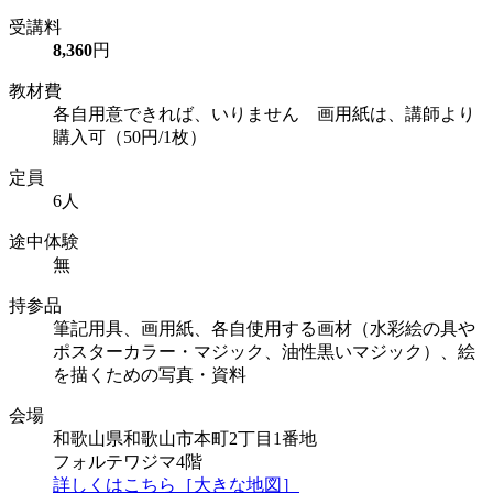
受講料
8,360
円
教材費
各自用意できれば、いりません 画用紙は、講師より
購入可（50円/1枚）
定員
6人
途中体験
無
持参品
筆記用具、画用紙、各自使用する画材（水彩絵の具や
ポスターカラー・マジック、油性黒いマジック）、絵
を描くための写真・資料
会場
和歌山県和歌山市本町2丁目1番地
フォルテワジマ4階
詳しくはこちら［大きな地図］