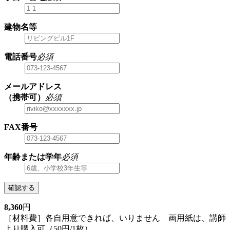
建物名等
電話番号
必須
メールアドレス
（携帯可）
必須
FAX番号
年齢または学年
必須
確認する
8,360
円
［材料費］各自用意できれば、いりません 画用紙は、講師
より購入可（50円/1枚）