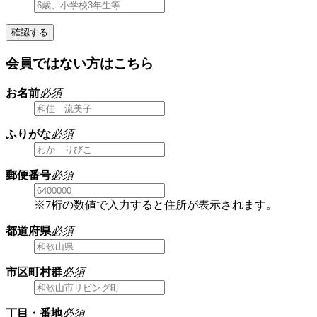
確認する
会員ではない方はこちら
お名前
必須
ふりがな
必須
郵便番号
必須
※7桁の数値で入力すると住所が表示されます。
都道府県
必須
市区町村群
必須
丁目・番地
必須