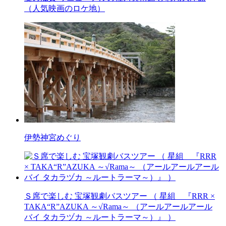
（人気映画のロケ地）
伊勢神宮めぐり
Ｓ席で楽しむ 宝塚観劇バスツアー （ 星組 『RRR ×
TAKA“R”AZUKA ～√Rama～ （アールアールアール
バイ タカラヅカ ～ルートラーマ～）』 ）