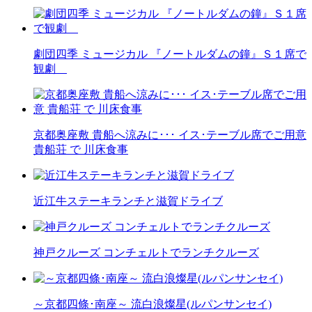
劇団四季 ミュージカル 『ノートルダムの鐘』Ｓ１席で
観劇
京都奥座敷 貴船へ涼みに･･･ イス･テーブル席でご用意
貴船荘 で 川床食事
近江牛ステーキランチと滋賀ドライブ
神戸クルーズ コンチェルトでランチクルーズ
～京都四條･南座～ 流白浪燦星(ルパンサンセイ)