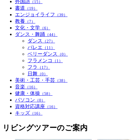
外国語
（15）
書道
（19）
エンジョイライフ
（39）
教養
（7）
文化・文学
（6）
ダンス・舞踊
（44）
ダンス
（27）
バレエ
（11）
ベリーダンス
（0）
フラメンコ
（1）
フラ
（17）
日舞
（0）
美術・工芸・手芸
（38）
音楽
（16）
健康・体操
（58）
パソコン
（0）
資格対応講座
（16）
キッズ
（16）
リビングツアーのご案内