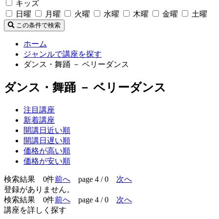
キッズ
日曜
月曜
火曜
水曜
木曜
金曜
土曜
この条件で検索
ホーム
ジャンルで講座を探す
ダンス・舞踊 － ベリーダンス
ダンス・舞踊 － ベリーダンス
注目講座
新着講座
開講日近い順
開講日遅い順
価格が高い順
価格が安い順
検索結果 0件
前へ
page 4 / 0
次へ
登録がありません。
検索結果 0件
前へ
page 4 / 0
次へ
講座を詳しく探す