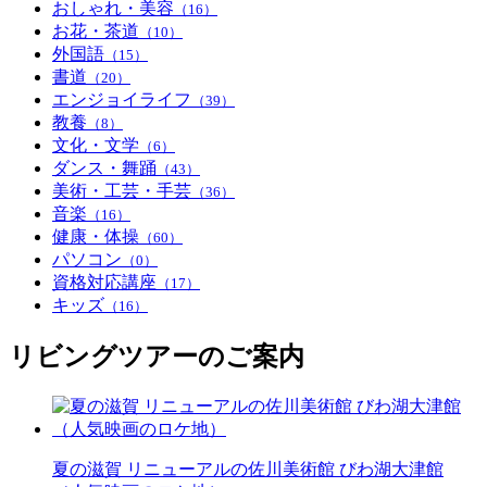
おしゃれ・美容
（16）
お花・茶道
（10）
外国語
（15）
書道
（20）
エンジョイライフ
（39）
教養
（8）
文化・文学
（6）
ダンス・舞踊
（43）
美術・工芸・手芸
（36）
音楽
（16）
健康・体操
（60）
パソコン
（0）
資格対応講座
（17）
キッズ
（16）
リビングツアーのご案内
夏の滋賀 リニューアルの佐川美術館 びわ湖大津館