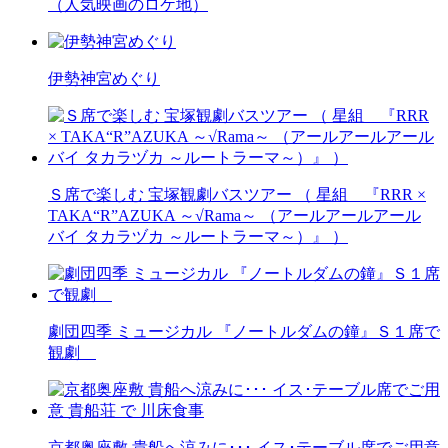
（人気映画のロケ地）
伊勢神宮めぐり
Ｓ席で楽しむ 宝塚観劇バスツアー （ 星組 『RRR ×
TAKA“R”AZUKA ～√Rama～ （アールアールアール
バイ タカラヅカ ～ルートラーマ～）』 ）
劇団四季 ミュージカル 『ノートルダムの鐘』Ｓ１席で
観劇
京都奥座敷 貴船へ涼みに･･･ イス･テーブル席でご用意