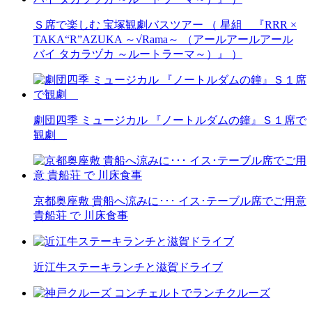
Ｓ席で楽しむ 宝塚観劇バスツアー （ 星組 『RRR ×
TAKA“R”AZUKA ～√Rama～ （アールアールアール
バイ タカラヅカ ～ルートラーマ～）』 ）
劇団四季 ミュージカル 『ノートルダムの鐘』Ｓ１席で
観劇
京都奥座敷 貴船へ涼みに･･･ イス･テーブル席でご用意
貴船荘 で 川床食事
近江牛ステーキランチと滋賀ドライブ