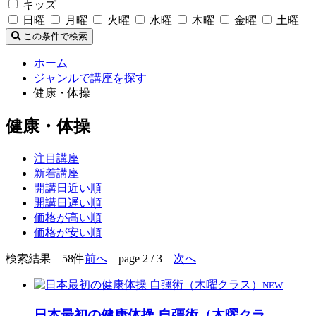
キッズ
日曜
月曜
火曜
水曜
木曜
金曜
土曜
この条件で検索
ホーム
ジャンルで講座を探す
健康・体操
健康・体操
注目講座
新着講座
開講日近い順
開講日遅い順
価格が高い順
価格が安い順
検索結果 58件
前へ
page 2 / 3
次へ
NEW
日本最初の健康体操 自彊術（木曜クラ
…