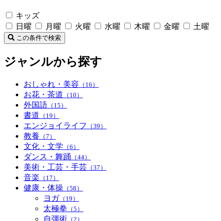
キッズ
日曜
月曜
火曜
水曜
木曜
金曜
土曜
この条件で検索
ジャンルから探す
おしゃれ・美容
（16）
お花・茶道
（10）
外国語
（15）
書道
（19）
エンジョイライフ
（39）
教養
（7）
文化・文学
（6）
ダンス・舞踊
（44）
美術・工芸・手芸
（37）
音楽
（17）
健康・体操
（58）
ヨガ
（19）
太極拳
（5）
自彊術
（2）