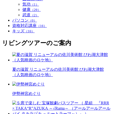
気功
（1）
健康
（29）
武道
（2）
パソコン
（0）
資格対応講座
（16）
キッズ
（16）
リビングツアーのご案内
夏の滋賀 リニューアルの佐川美術館 びわ湖大津館
（人気映画のロケ地）
伊勢神宮めぐり