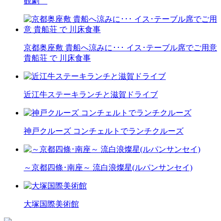
観劇
京都奥座敷 貴船へ涼みに･･･ イス･テーブル席でご用意
貴船荘 で 川床食事
近江牛ステーキランチと滋賀ドライブ
神戸クルーズ コンチェルトでランチクルーズ
～京都四條･南座～ 流白浪燦星(ルパンサンセイ)
大塚国際美術館