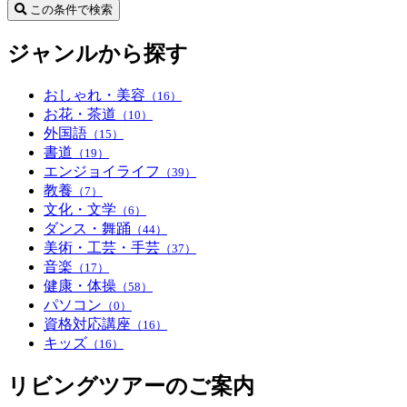
この条件で検索
ジャンルから探す
おしゃれ・美容
（16）
お花・茶道
（10）
外国語
（15）
書道
（19）
エンジョイライフ
（39）
教養
（7）
文化・文学
（6）
ダンス・舞踊
（44）
美術・工芸・手芸
（37）
音楽
（17）
健康・体操
（58）
パソコン
（0）
資格対応講座
（16）
キッズ
（16）
リビングツアーのご案内