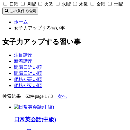
日曜
月曜
火曜
水曜
木曜
金曜
土曜
この条件で検索
ホーム
女子力アップする習い事
女子力アップする習い事
注目講座
新着講座
開講日近い順
開講日遅い順
価格が高い順
価格が安い順
検索結果 62件
page 1 / 3
次へ
日常英会話(中級)