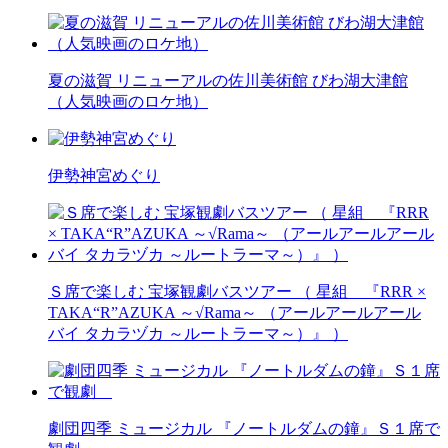
夏の滋賀 リニューアルの佐川美術館 びわ湖大津館
（人気映画のロケ地）
伊勢神宮めぐり
Ｓ席で楽しむ 宝塚観劇バスツアー （ 星組 『RRR ×
TAKA“R”AZUKA ～√Rama～ （アールアールアール
バイ タカラヅカ ～ルートラーマ～）』 ）
劇団四季 ミュージカル 『ノートルダムの鐘』Ｓ１席で