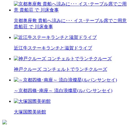
京都奥座敷 貴船へ涼みに･･･ イス･テーブル席でご用意
貴船荘 で 川床食事
近江牛ステーキランチと滋賀ドライブ
神戸クルーズ コンチェルトでランチクルーズ
～京都四條･南座～ 流白浪燦星(ルパンサンセイ)
大塚国際美術館