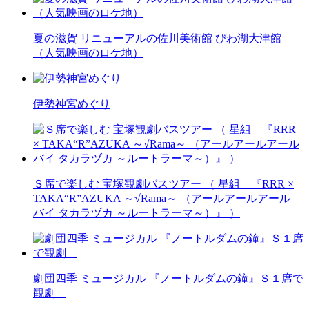
夏の滋賀 リニューアルの佐川美術館 びわ湖大津館
（人気映画のロケ地）
伊勢神宮めぐり
Ｓ席で楽しむ 宝塚観劇バスツアー （ 星組 『RRR ×
TAKA“R”AZUKA ～√Rama～ （アールアールアール
バイ タカラヅカ ～ルートラーマ～）』 ）
劇団四季 ミュージカル 『ノートルダムの鐘』Ｓ１席で
観劇