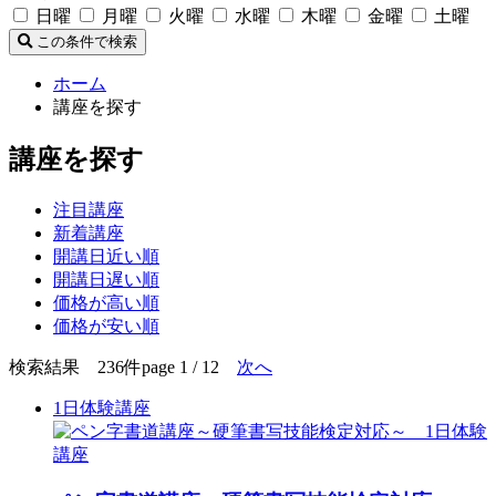
日曜
月曜
火曜
水曜
木曜
金曜
土曜
この条件で検索
ホーム
講座を探す
講座を探す
注目講座
新着講座
開講日近い順
開講日遅い順
価格が高い順
価格が安い順
検索結果 236件
page 1 / 12
次へ
1日体験講座