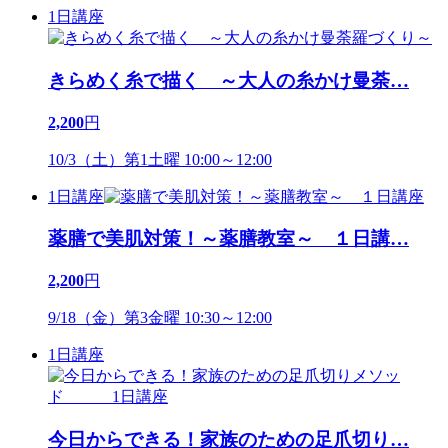
1日講座
きらめく糸で描く ～大人の糸かけ曼荼
…
2,200
円
10/3（土）第1土曜 10:00～12:00
1日講座
薬膳で美肌対策！～薬膳教室～ １日講
…
2,200
円
9/18（金）第3金曜 10:30～12:00
1日講座
今日からできる！家族のための足爪切り
…