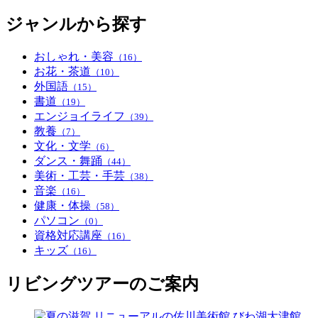
ジャンルから探す
おしゃれ・美容
（16）
お花・茶道
（10）
外国語
（15）
書道
（19）
エンジョイライフ
（39）
教養
（7）
文化・文学
（6）
ダンス・舞踊
（44）
美術・工芸・手芸
（38）
音楽
（16）
健康・体操
（58）
パソコン
（0）
資格対応講座
（16）
キッズ
（16）
リビングツアーのご案内