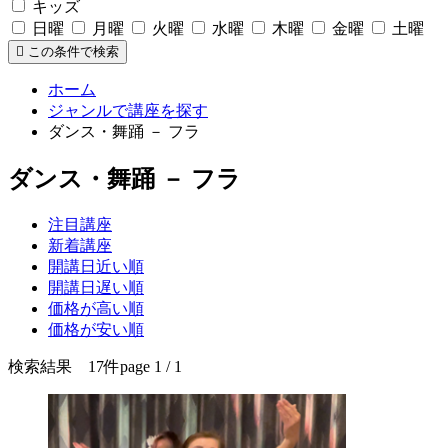
キッズ
日曜
月曜
火曜
水曜
木曜
金曜
土曜
この条件で検索
ホーム
ジャンルで講座を探す
ダンス・舞踊 － フラ
ダンス・舞踊 － フラ
注目講座
新着講座
開講日近い順
開講日遅い順
価格が高い順
価格が安い順
検索結果 17件
page 1 / 1