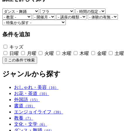
条件を追加
キッズ
日曜
月曜
火曜
水曜
木曜
金曜
土曜
この条件で検索
ジャンルから探す
おしゃれ・美容
（16）
お花・茶道
（10）
外国語
（15）
書道
（19）
エンジョイライフ
（39）
教養
（7）
文化・文学
（6）
ダンス・舞踊
（44）