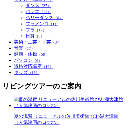
ダンス
（27）
バレエ
（11）
ベリーダンス
（0）
フラメンコ
（1）
フラ
（17）
日舞
（0）
美術・工芸・手芸
（37）
音楽
（17）
健康・体操
（58）
パソコン
（0）
資格対応講座
（16）
キッズ
（16）
リビングツアーのご案内
夏の滋賀 リニューアルの佐川美術館 びわ湖大津館
（人気映画のロケ地）