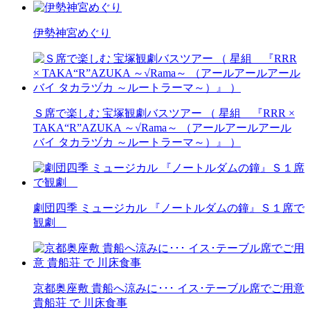
伊勢神宮めぐり
Ｓ席で楽しむ 宝塚観劇バスツアー （ 星組 『RRR ×
TAKA“R”AZUKA ～√Rama～ （アールアールアール
バイ タカラヅカ ～ルートラーマ～）』 ）
劇団四季 ミュージカル 『ノートルダムの鐘』Ｓ１席で
観劇
京都奥座敷 貴船へ涼みに･･･ イス･テーブル席でご用意
貴船荘 で 川床食事