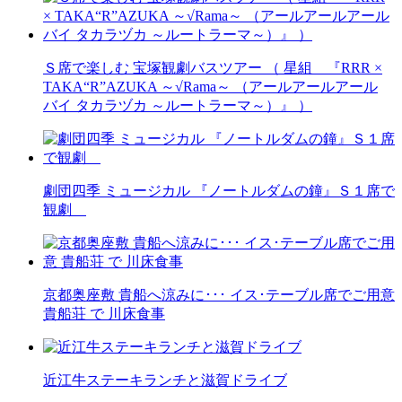
Ｓ席で楽しむ 宝塚観劇バスツアー （ 星組 『RRR ×
TAKA“R”AZUKA ～√Rama～ （アールアールアール
バイ タカラヅカ ～ルートラーマ～）』 ）
劇団四季 ミュージカル 『ノートルダムの鐘』Ｓ１席で
観劇
京都奥座敷 貴船へ涼みに･･･ イス･テーブル席でご用意
貴船荘 で 川床食事
近江牛ステーキランチと滋賀ドライブ