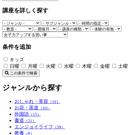
講座を詳しく探す
条件を追加
キッズ
日曜
月曜
火曜
水曜
木曜
金曜
土曜
この条件で検索
ジャンルから探す
おしゃれ・美容
（16）
お花・茶道
（10）
外国語
（15）
書道
（21）
エンジョイライフ
（39）
教養
（8）