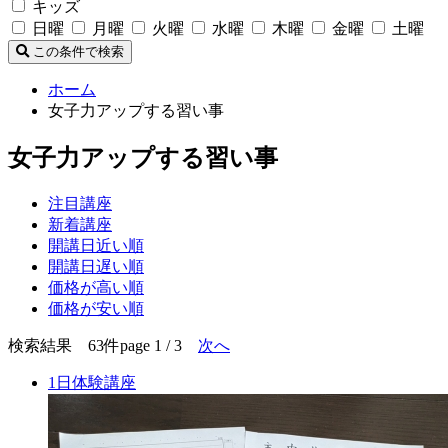
キッズ
日曜
月曜
火曜
水曜
木曜
金曜
土曜
この条件で検索
ホーム
女子力アップする習い事
女子力アップする習い事
注目講座
新着講座
開講日近い順
開講日遅い順
価格が高い順
価格が安い順
検索結果 63件
page 1 / 3
次へ
1日体験講座