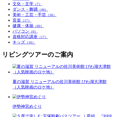
文化・文学
（7）
ダンス・舞踊
（44）
美術・工芸・手芸
（36）
音楽
（17）
健康・体操
（60）
パソコン
（0）
資格対応講座
（17）
キッズ
（16）
リビングツアーのご案内
夏の滋賀 リニューアルの佐川美術館 びわ湖大津館
（人気映画のロケ地）
伊勢神宮めぐり