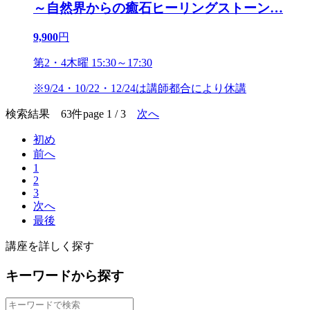
～自然界からの癒石ヒーリングストーン
…
9,900
円
第2・4木曜 15:30～17:30
※9/24・10/22・12/24は講師都合により休講
検索結果 63件
page 1 / 3
次へ
初め
前へ
1
2
3
次へ
最後
講座を詳しく探す
キーワードから探す