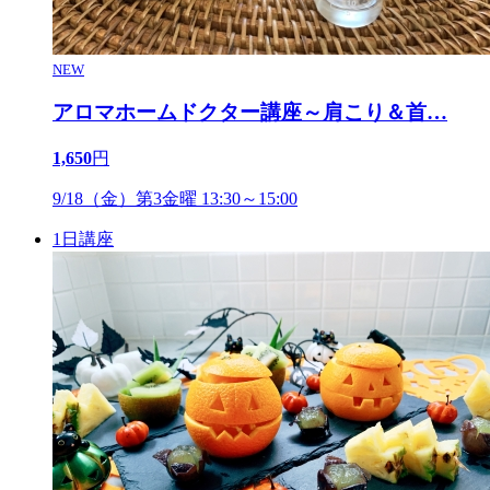
NEW
アロマホームドクター講座～肩こり＆首
…
1,650
円
9/18（金）第3金曜 13:30～15:00
1日講座