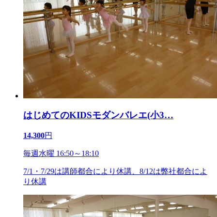
はじめてのKIDSモダンバレエ(小3
…
14,300
円
毎週水曜 16:50～18:10
7/1・7/29は講師都合により休講、8/12は弊社都合によ
り休講