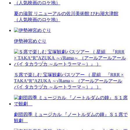
夏の滋賀 リニューアルの佐川美術館 びわ湖大津館
（人気映画のロケ地）
伊勢神宮めぐり
Ｓ席で楽しむ 宝塚観劇バスツアー （ 星組 『RRR ×
TAKA“R”AZUKA ～√Rama～ （アールアールアール
バイ タカラヅカ ～ルートラーマ～）』 ）
劇団四季 ミュージカル 『ノートルダムの鐘』Ｓ１席で
観劇