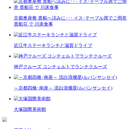
京都奥座敷 貴船へ涼みに･･･ イス･テーブル席でご用意
貴船荘 で 川床食事
近江牛ステーキランチと滋賀ドライブ
神戸クルーズ コンチェルトでランチクルーズ
～京都四條･南座～ 流白浪燦星(ルパンサンセイ)
大塚国際美術館