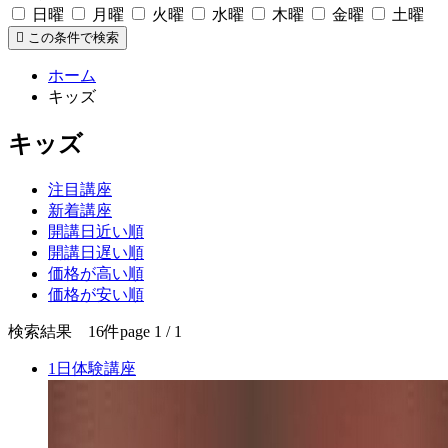
日曜
月曜
火曜
水曜
木曜
金曜
土曜
この条件で検索
ホーム
キッズ
キッズ
注目講座
新着講座
開講日近い順
開講日遅い順
価格が高い順
価格が安い順
検索結果 16件
page 1 / 1
1日体験講座