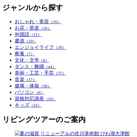
ジャンルから探す
おしゃれ・美容
（16）
お花・茶道
（10）
外国語
（15）
書道
（19）
エンジョイライフ
（39）
教養
（7）
文化・文学
（6）
ダンス・舞踊
（44）
美術・工芸・手芸
（37）
音楽
（17）
健康・体操
（58）
パソコン
（0）
資格対応講座
（16）
キッズ
（16）
リビングツアーのご案内