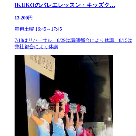
IKUKOのバレエレッスン・キッズク
…
13,200
円
毎週土曜 16:45～17:45
7/18はリハーサル、8/29は講師都合により休講、8/15は
弊社都合により休講