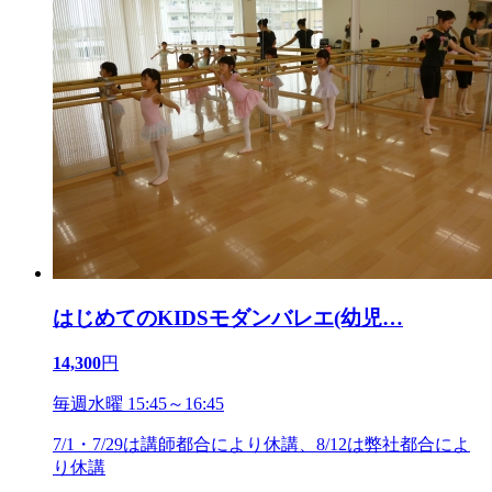
はじめてのKIDSモダンバレエ(幼児
…
14,300
円
毎週水曜 15:45～16:45
7/1・7/29は講師都合により休講、8/12は弊社都合によ
り休講