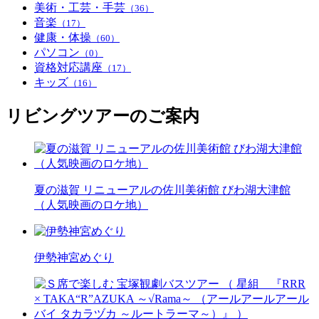
美術・工芸・手芸
（36）
音楽
（17）
健康・体操
（60）
パソコン
（0）
資格対応講座
（17）
キッズ
（16）
リビングツアーのご案内
夏の滋賀 リニューアルの佐川美術館 びわ湖大津館
（人気映画のロケ地）
伊勢神宮めぐり