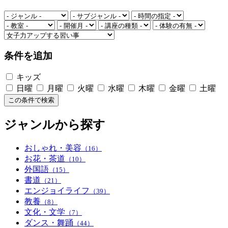
条件を追加
キッズ
日曜
月曜
火曜
水曜
木曜
金曜
土曜
この条件で検索
ジャンルから探す
おしゃれ・美容
（16）
お花・茶道
（10）
外国語
（15）
書道
（21）
エンジョイライフ
（39）
教養
（8）
文化・文学
（7）
ダンス・舞踊
（44）