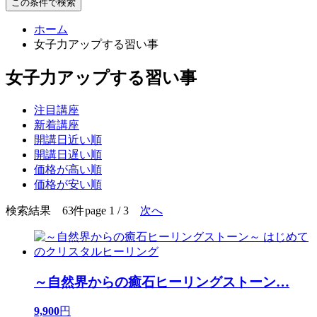
この条件で検索
ホーム
女子力アップする習い事
女子力アップする習い事
注目講座
新着講座
開講日近い順
開講日遅い順
価格が高い順
価格が安い順
検索結果 63件
page 1 / 3
次へ
～自然界からの癒石ヒーリングストーン
…
9,900
円