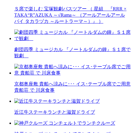
Ｓ席で楽しむ 宝塚観劇バスツアー （ 星組 『RRR ×
TAKA“R”AZUKA ～√Rama～ （アールアールアール
バイ タカラヅカ ～ルートラーマ～）』 ）
劇団四季 ミュージカル 『ノートルダムの鐘』Ｓ１席で
観劇
京都奥座敷 貴船へ涼みに･･･ イス･テーブル席でご用意
貴船荘 で 川床食事
近江牛ステーキランチと滋賀ドライブ