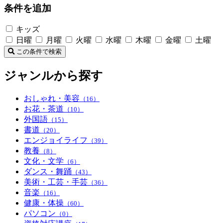
条件を追加
キッズ
日曜
月曜
火曜
水曜
木曜
金曜
土曜
この条件で検索
ジャンルから探す
おしゃれ・美容
（16）
お花・茶道
（10）
外国語
（15）
書道
（20）
エンジョイライフ
（39）
教養
（8）
文化・文学
（6）
ダンス・舞踊
（43）
美術・工芸・手芸
（36）
音楽
（16）
健康・体操
（60）
パソコン
（0）