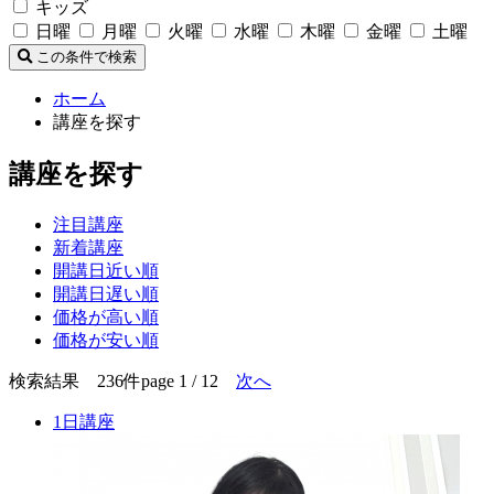
キッズ
日曜
月曜
火曜
水曜
木曜
金曜
土曜
この条件で検索
ホーム
講座を探す
講座を探す
注目講座
新着講座
開講日近い順
開講日遅い順
価格が高い順
価格が安い順
検索結果 236件
page 1 / 12
次へ
1日講座