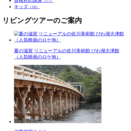
資格対応講座
（17）
キッズ
（16）
リビングツアーのご案内
夏の滋賀 リニューアルの佐川美術館 びわ湖大津館
（人気映画のロケ地）