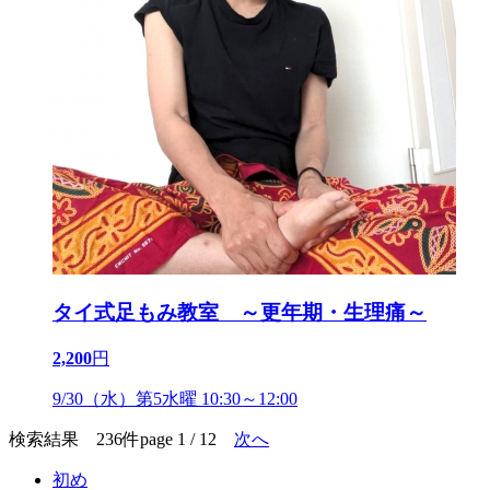
タイ式足もみ教室 ～更年期・生理痛～
2,200
円
9/30（水）第5水曜 10:30～12:00
検索結果 236件
page 1 / 12
次へ
初め