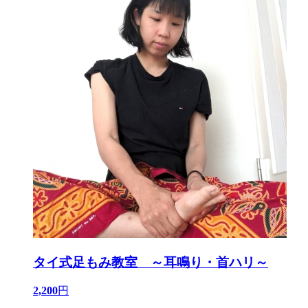
タイ式足もみ教室 ～耳鳴り・首ハリ～
2,200
円