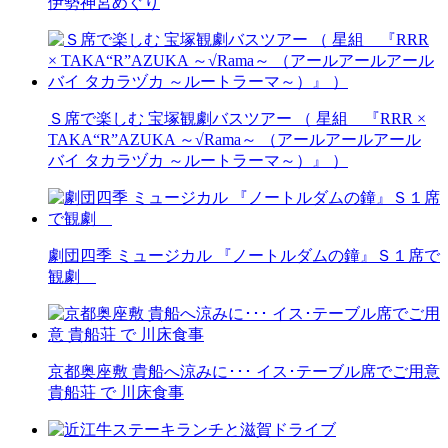
伊勢神宮めぐり
Ｓ席で楽しむ 宝塚観劇バスツアー （ 星組 『RRR ×
TAKA“R”AZUKA ～√Rama～ （アールアールアール
バイ タカラヅカ ～ルートラーマ～）』 ）
劇団四季 ミュージカル 『ノートルダムの鐘』Ｓ１席で
観劇
京都奥座敷 貴船へ涼みに･･･ イス･テーブル席でご用意
貴船荘 で 川床食事