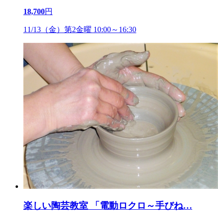
18,700
円
11/13（金）第2金曜 10:00～16:30
楽しい陶芸教室 「電動ロクロ～手びね
…