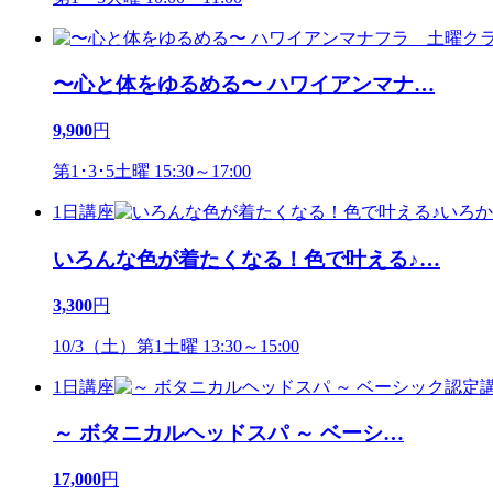
〜心と体をゆるめる〜 ハワイアンマナ
…
9,900
円
第1･3･5土曜 15:30～17:00
1日講座
いろんな色が着たくなる！色で叶える♪
…
3,300
円
10/3（土）第1土曜 13:30～15:00
1日講座
～ ボタニカルヘッドスパ ～ ベーシ
…
17,000
円