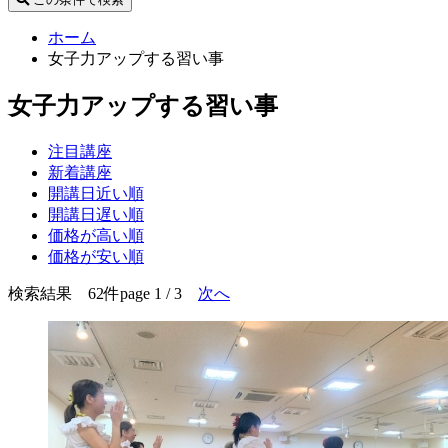
ホーム
女子力アップする習い事
女子力アップする習い事
注目講座
新着講座
開講日近い順
開講日遅い順
価格が高い順
価格が安い順
検索結果 62件
page 1 / 3
次へ