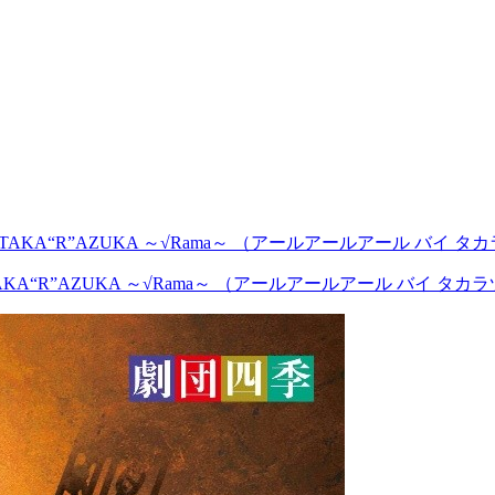
AKA“R”AZUKA ～√Rama～ （アールアールアール バイ タ