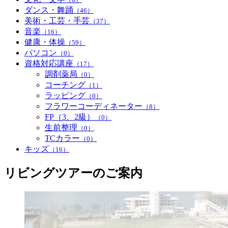
ダンス・舞踊
（46）
美術・工芸・手芸
（37）
音楽
（16）
健康・体操
（59）
パソコン
（0）
資格対応講座
（17）
調剤薬局
（0）
コーチング
（1）
ラッピング
（0）
フラワーコーディネーター
（8）
FP（3、2級）
（0）
生前整理
（0）
TCカラー
（0）
キッズ
（16）
リビングツアーのご案内