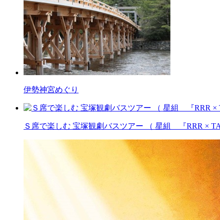
伊勢神宮めぐり
Ｓ席で楽しむ 宝塚観劇バスツアー （ 星組 『RRR × T