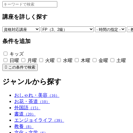
講座を詳しく探す
条件を追加
キッズ
日曜
月曜
火曜
水曜
木曜
金曜
土曜
この条件で検索
ジャンルから探す
おしゃれ・美容
（16）
お花・茶道
（10）
外国語
（15）
書道
（20）
エンジョイライフ
（39）
教養
（8）
文化・文学
（6）