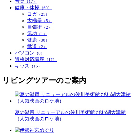
音楽
（17）
健康・体操
（60）
ヨガ
（21）
太極拳
（5）
自彊術
（2）
気功
（1）
健康
（30）
武道
（2）
パソコン
（0）
資格対応講座
（17）
キッズ
（16）
リビングツアーのご案内
夏の滋賀 リニューアルの佐川美術館 びわ湖大津館
（人気映画のロケ地）