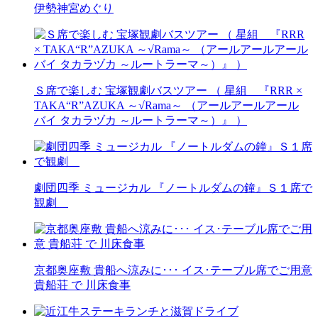
伊勢神宮めぐり
Ｓ席で楽しむ 宝塚観劇バスツアー （ 星組 『RRR ×
TAKA“R”AZUKA ～√Rama～ （アールアールアール
バイ タカラヅカ ～ルートラーマ～）』 ）
劇団四季 ミュージカル 『ノートルダムの鐘』Ｓ１席で
観劇
京都奥座敷 貴船へ涼みに･･･ イス･テーブル席でご用意
貴船荘 で 川床食事