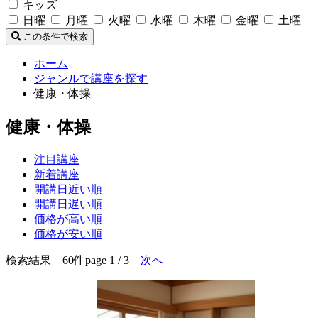
キッズ
日曜
月曜
火曜
水曜
木曜
金曜
土曜
この条件で検索
ホーム
ジャンルで講座を探す
健康・体操
健康・体操
注目講座
新着講座
開講日近い順
開講日遅い順
価格が高い順
価格が安い順
検索結果 60件
page 1 / 3
次へ