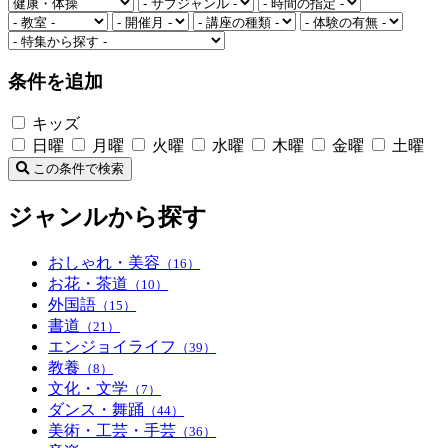
条件を追加
キッズ
日曜
月曜
火曜
水曜
木曜
金曜
土曜
この条件で検索
ジャンルから探す
おしゃれ・美容
（16）
お花・茶道
（10）
外国語
（15）
書道
（21）
エンジョイライフ
（39）
教養
（8）
文化・文学
（7）
ダンス・舞踊
（44）
美術・工芸・手芸
（36）