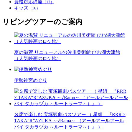
資格対応講座
（17）
キッズ
（16）
リビングツアーのご案内
夏の滋賀 リニューアルの佐川美術館 びわ湖大津館
（人気映画のロケ地）
伊勢神宮めぐり
Ｓ席で楽しむ 宝塚観劇バスツアー （ 星組 『RRR ×
TAKA“R”AZUKA ～√Rama～ （アールアールアール
バイ タカラヅカ ～ルートラーマ～）』 ）