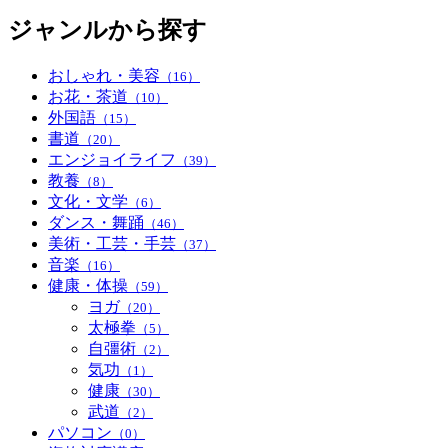
ジャンルから探す
おしゃれ・美容
（16）
お花・茶道
（10）
外国語
（15）
書道
（20）
エンジョイライフ
（39）
教養
（8）
文化・文学
（6）
ダンス・舞踊
（46）
美術・工芸・手芸
（37）
音楽
（16）
健康・体操
（59）
ヨガ
（20）
太極拳
（5）
自彊術
（2）
気功
（1）
健康
（30）
武道
（2）
パソコン
（0）