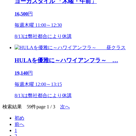
ヨーガスタイル 「木曜・午前」
16,500
円
毎週木曜 11:00～12:30
8/13は弊社都合により休講
HULAを優雅に～ハワイアンフラ～
…
19,140
円
毎週木曜 12:00～13:15
8/13は弊社都合により休講
検索結果 59件
page 1 / 3
次へ
初め
前へ
1
2