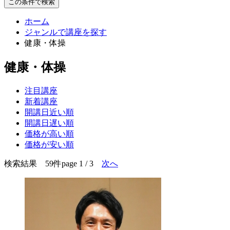
この条件で検索
ホーム
ジャンルで講座を探す
健康・体操
健康・体操
注目講座
新着講座
開講日近い順
開講日遅い順
価格が高い順
価格が安い順
検索結果 59件
page 1 / 3
次へ