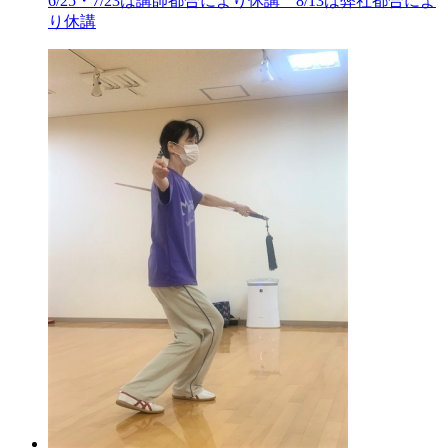
6/25・7/23は講師都合により休講 8/13は弊社都合によ
り休講