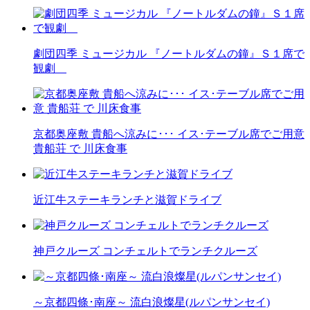
劇団四季 ミュージカル 『ノートルダムの鐘』Ｓ１席で
観劇
京都奥座敷 貴船へ涼みに･･･ イス･テーブル席でご用意
貴船荘 で 川床食事
近江牛ステーキランチと滋賀ドライブ
神戸クルーズ コンチェルトでランチクルーズ
～京都四條･南座～ 流白浪燦星(ルパンサンセイ)