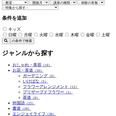
条件を追加
キッズ
日曜
月曜
火曜
水曜
木曜
金曜
土曜
この条件で検索
ジャンルから探す
おしゃれ・美容
（16）
お花・茶道
（10）
ガーデニング
（0）
いけばな
（5）
フラワーアレンジメント
（12）
プリザーブドフラワー
（1）
茶道
（0）
外国語
（15）
書道
（19）
エンジョイライフ
（39）