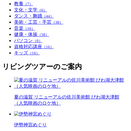
教養
（7）
文化・文学
（6）
ダンス・舞踊
（44）
美術・工芸・手芸
（38）
音楽
（16）
健康・体操
（58）
パソコン
（0）
資格対応講座
（16）
キッズ
（16）
リビングツアーのご案内
夏の滋賀 リニューアルの佐川美術館 びわ湖大津館
（人気映画のロケ地）
伊勢神宮めぐり