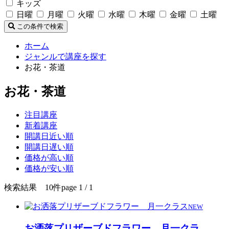
キッズ
日曜
月曜
火曜
水曜
木曜
金曜
土曜
この条件で検索
ホーム
ジャンルで講座を探す
お花・茶道
お花・茶道
注目講座
新着講座
開講日近い順
開講日遅い順
価格が高い順
価格が安い順
検索結果 10件
page 1 / 1
NEW
お洒落プリザーブドフラワー 月一クラ
…