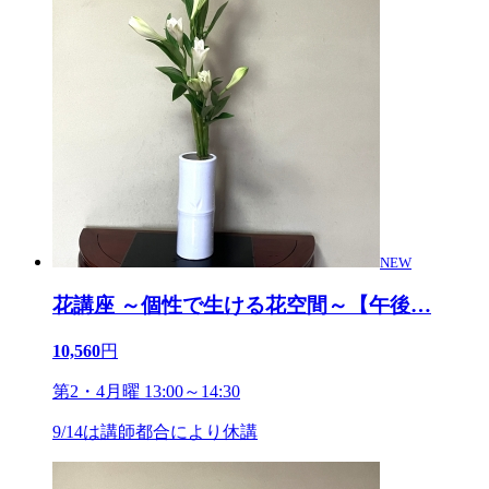
NEW
花講座 ～個性で生ける花空間～【午後
…
10,560
円
第2・4月曜 13:00～14:30
9/14は講師都合により休講