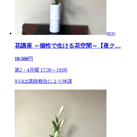
NEW
花講座 ～個性で生ける花空間～【夜ク
…
10,560
円
第2・4月曜 17:30～19:00
9/14は講師都合により休講