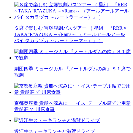
Ｓ席で楽しむ 宝塚観劇バスツアー （ 星組 『RRR ×
TAKA“R”AZUKA ～√Rama～ （アールアールアール
バイ タカラヅカ ～ルートラーマ～）』 ）
劇団四季 ミュージカル 『ノートルダムの鐘』Ｓ１席で
観劇
京都奥座敷 貴船へ涼みに･･･ イス･テーブル席でご用意
貴船荘 で 川床食事
近江牛ステーキランチと滋賀ドライブ