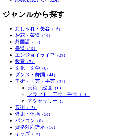
ジャンルから探す
おしゃれ・美容
（16）
お花・茶道
（10）
外国語
（15）
書道
（19）
エンジョイライフ
（39）
教養
（7）
文化・文学
（6）
ダンス・舞踊
（44）
美術・工芸・手芸
（37）
美術・絵画
（18）
クラフト・工芸・手芸
（20）
アクセサリー
（5）
音楽
（17）
健康・体操
（58）
パソコン
（0）
資格対応講座
（16）
キッズ
（16）