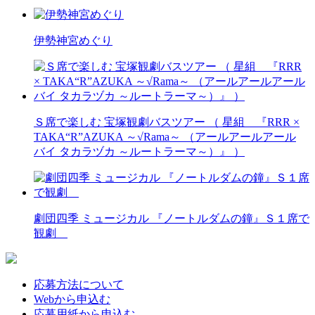
伊勢神宮めぐり
Ｓ席で楽しむ 宝塚観劇バスツアー （ 星組 『RRR ×
TAKA“R”AZUKA ～√Rama～ （アールアールアール
バイ タカラヅカ ～ルートラーマ～）』 ）
劇団四季 ミュージカル 『ノートルダムの鐘』Ｓ１席で
観劇
応募方法について
Webから申込む
応募用紙から申込む