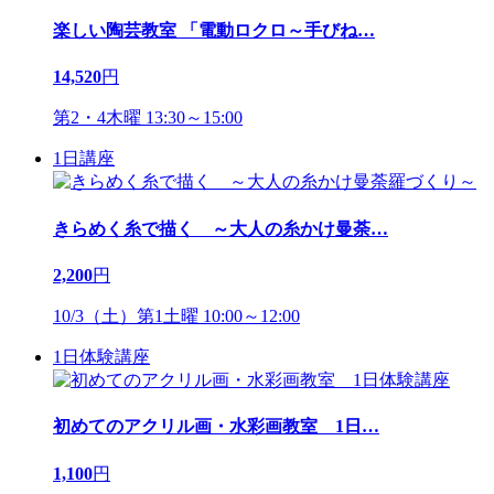
楽しい陶芸教室 「電動ロクロ～手びね
…
14,520
円
第2・4木曜 13:30～15:00
1日講座
きらめく糸で描く ～大人の糸かけ曼荼
…
2,200
円
10/3（土）第1土曜 10:00～12:00
1日体験講座
初めてのアクリル画・水彩画教室 1日
…
1,100
円