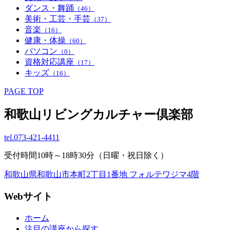
ダンス・舞踊
（46）
美術・工芸・手芸
（37）
音楽
（16）
健康・体操
（60）
パソコン
（0）
資格対応講座
（17）
キッズ
（16）
PAGE TOP
和歌山リビングカルチャー倶楽部
tel.
073-421-4411
受付時間10時～18時30分（日曜・祝日除く）
和歌山県和歌山市本町2丁目1番地 フォルテワジマ4階
Webサイト
ホーム
注目の講座から探す