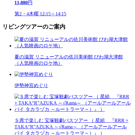
11,880
円
第2・4木曜 12:15～14:15
リビングツアーのご案内
夏の滋賀 リニューアルの佐川美術館 びわ湖大津館
（人気映画のロケ地）
伊勢神宮めぐり
Ｓ席で楽しむ 宝塚観劇バスツアー （ 星組 『RRR ×
TAKA“R”AZUKA ～√Rama～ （アールアールアール
バイ タカラヅカ ～ルートラーマ～）』 ）