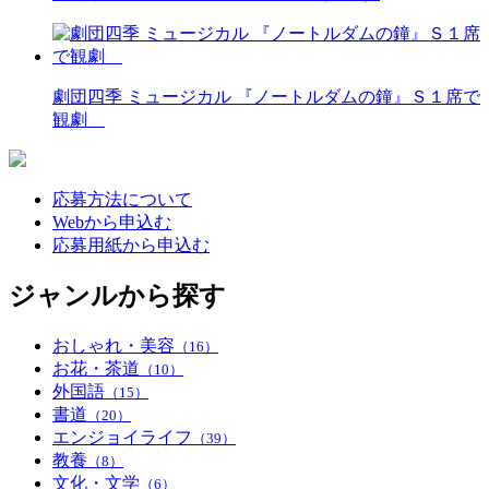
劇団四季 ミュージカル 『ノートルダムの鐘』Ｓ１席で
観劇
応募方法について
Webから申込む
応募用紙から申込む
ジャンルから探す
おしゃれ・美容
（16）
お花・茶道
（10）
外国語
（15）
書道
（20）
エンジョイライフ
（39）
教養
（8）
文化・文学
（6）