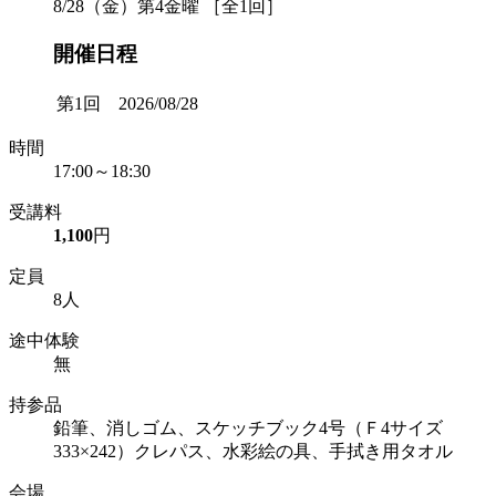
8/28（金）第4金曜 ［全1回］
開催日程
第1回 2026/08/28
時間
17:00～18:30
受講料
1,100
円
定員
8人
途中体験
無
持参品
鉛筆、消しゴム、スケッチブック4号（Ｆ4サイズ
333×242）クレパス、水彩絵の具、手拭き用タオル
会場